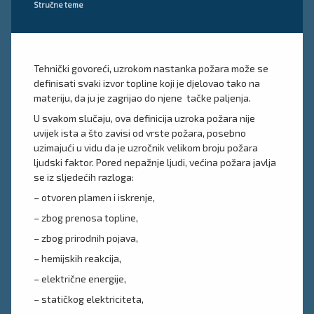
Kategorije:
Stručne teme
Tehnički govoreći, uzrokom nastanka požara može se
definisati svaki izvor topline koji je djelovao tako na
materiju, da ju je zagrijao do njene tačke paljenja.
U svakom slučaju, ova definicija uzroka požara nije
uvijek ista a što zavisi od vrste požara, posebno
uzimajući u vidu da je uzročnik velikom broju požara
ljudski faktor. Pored nepažnje ljudi, većina požara javlja
se iz sljedećih razloga:
– otvoren plamen i iskrenje,
– zbog prenosa topline,
– zbog prirodnih pojava,
– hemijskih reakcija,
– električne energije,
– statičkog elektriciteta,