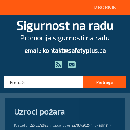
Stručne teme
IZBORNIK
Preskoči
Radne upute
Sigurnost na radu
na
sadržaj
Magazin
Promocija sigurnosti na radu
O nama
email: kontakt@safetyplus.ba
Tel:
Zakonodavstvo
RSS
E-mail
Stručna pomoć
Pretraga:
Uzroci požara
Posted on
22/03/2025
Updated on
22/03/2025
by
admin