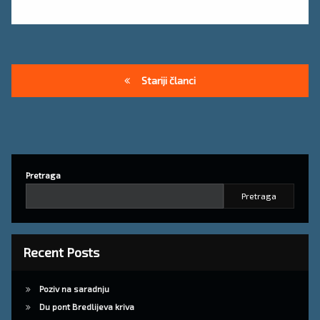
Navigacija
Stariji članci
člancima
Pretraga
Pretraga
Recent Posts
Poziv na saradnju
Du pont Bredlijeva kriva