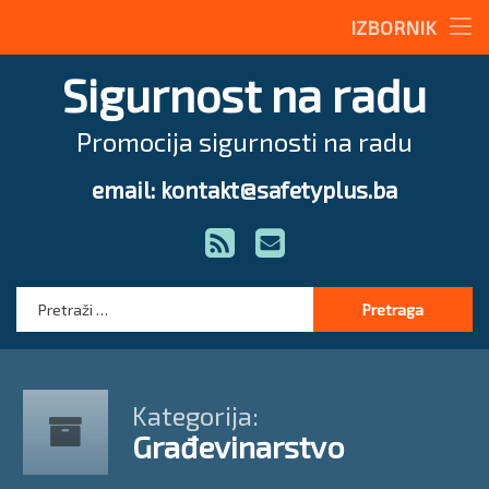
Stručne teme
IZBORNIK
Preskoči
Radne upute
Sigurnost na radu
na
sadržaj
Magazin
Promocija sigurnosti na radu
O nama
email: kontakt@safetyplus.ba
Tel:
Zakonodavstvo
RSS
E-mail
Stručna pomoć
Pretraga:
Kategorija:
Građevinarstvo