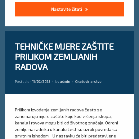
Preventivne mjere zaštite na
Nastavite čitati
Tagged
Ostavite
TEHNIČKE MJERE ZAŠTITE
građevinski
komentar
on
iskopi
PRILIKOM ZEMLJANIH
TEHNIČKE
MJERE
iskopi u
RADOVA
ZAŠTITE
građevinarstvu
PRILIKOM
ZEMLJANIH
Updated on
11/02/2025
mjere
Kategorije:
Posted on
11/02/2025
by
admin
Građevinarstvo
RADOVA
zaštite
pri
iskopima
Prilikom izvođenja zemljanih radova često se
zanemaruju mjere zaštite koje kod vršenja iskopa,
kanala i rovova mogu biti od životnog značaja. Odroni
zemlje na radnika u kanalu čest su uzrok povreda sa
smrtnim ishodom. U nastavku će biti predstavljene