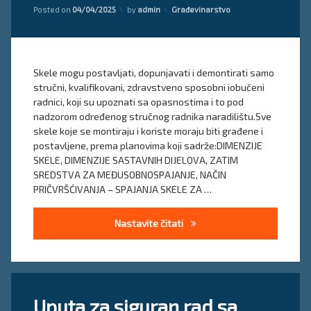
skele
Updated on
10/04/2025
Kategorije:
rad
Posted on
04/04/2025
by
admin
Građevinarstvo
montaža
uputa
skele
skela
Skele mogu postavljati, dopunjavati i demontirati samo
Uputsvo
za
stručni, kvalifikovani, zdravstveno sposobni iobučeni
montažu
radnici, koji su upoznati sa opasnostima i to pod
skele
nadzorom određenog stručnog radnika naradilištu.Sve
skele koje se montiraju i koriste moraju biti građene i
postavljene, prema planovima koji sadrže:DIMENZIJE
SKELE, DIMENZIJE SASTAVNIH DIJELOVA, ZATIM
SREDSTVA ZA MEĐUSOBNOSPAJANJE, NAČIN
PRIČVRŠĆIVANJA – SPAJANJA SKELE ZA …
Uputa za siguran rad montaž
Nastavite čitati
Tagged
Ostavite
Uputa za siguran rad sa
sigurnosno
komentar