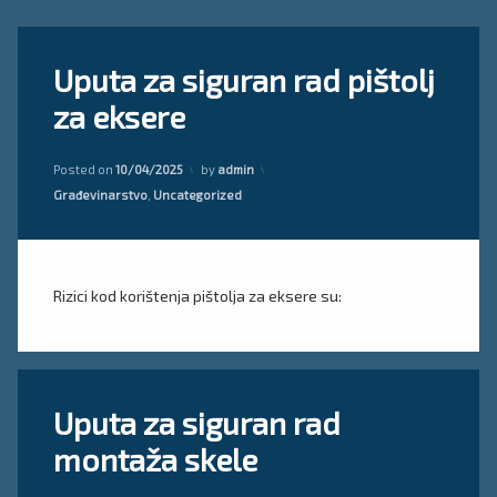
Ostavite
Uputa za siguran rad pištolj
komentar
on
za eksere
Uputa
za
siguran
Updated on
09/04/2025
rad
Posted on
10/04/2025
by
admin
pištolj
Kategorije:
Građevinarstvo
,
Uncategorized
za
eksere
Rizici kod korištenja pištolja za eksere su:
Tagged
Ostavite
Uputa za siguran rad
plan
komentar
on
skele
montaža skele
Uputa
za
proračun
siguran