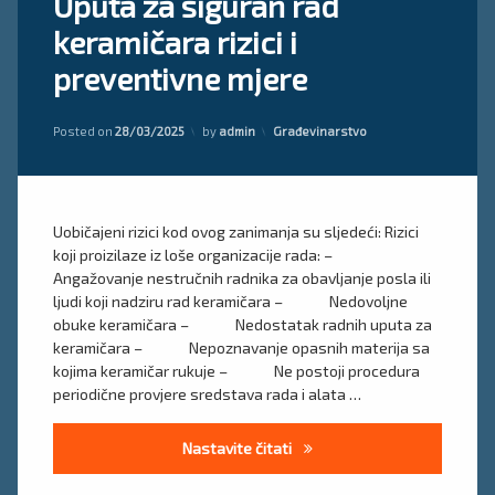
Uputa za siguran rad
on
upute
keramičara rizici i
Uputa
za
procjena
preventivne mjere
siguran
rizika
rad
keramičara
Updated on
28/03/2025
Kategorije:
Posted on
28/03/2025
by
admin
Građevinarstvo
rizici
i
preventivne
mjere
Uobičajeni rizici kod ovog zanimanja su sljedeći: Rizici
koji proizilaze iz loše organizacije rada: –
Angažovanje nestručnih radnika za obavljanje posla ili
ljudi koji nadziru rad keramičara – Nedovoljne
obuke keramičara – Nedostatak radnih uputa za
keramičara – Nepoznavanje opasnih materija sa
kojima keramičar rukuje – Ne postoji procedura
periodične provjere sredstava rada i alata …
Uputa za siguran rad keramiča
Nastavite čitati