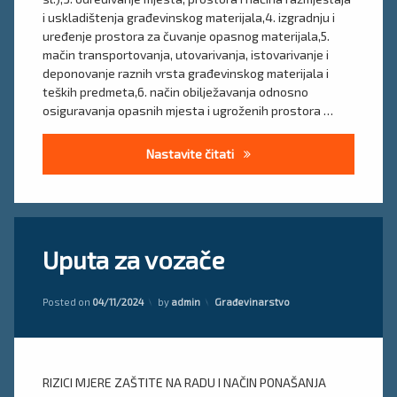
i uskladištenja građevinskog materijala,4. izgradnju i
uređenje prostora za čuvanje opasnog materijala,5.
mačin transportovanja, utovarivanja, istovarivanje i
deponovanje raznih vrsta građevinskog materijala i
teških predmeta,6. način obilježavanja odnosno
osiguravanja opasnih mjesta i ugroženih prostora …
Kako izgleda elaborat o uređe
Nastavite čitati
Tagged
Ostavite
Uputa za vozače
radne
komentar
on
upute
Uputa
Updated on
01/11/2024
za
Kategorije:
Posted on
04/11/2024
by
admin
Građevinarstvo
uputstvo
vozače
za
vozače
RIZICI MJERE ZAŠTITE NA RADU I NAČIN PONAŠANJA