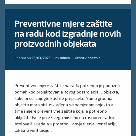
Ostavite
Preventivne mjere zaštite
komentar
on
na radu kod izgradnje novih
Preventivne
mjere
proizvodnih objekata
zaštite
na
radu
Updated on
22/03/2025
Kategorije:
Posted on
22/03/2025
by
admin
Građevinarstvo
kod
izgradnje
novih
proizvodnih
objekata
Preventivne mjere zaštite na radu potrebno je poduzeti
odmah kod projektovanja novog postrojenja ili objekta,
kako bi se izbjegle kasnije prepravke. Sama gradnja
objekta mora biti usklađena sa namjenom objekta a
time i mjere preventivne zaštite koje je potrebno
uključiti.Ovdje prije svega mislimo na raspored radnim
stolova ili uređaja u prostoriji, osvjetljenje, ventilaciju,
lokalnu ventilaciju, …