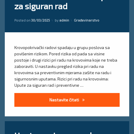
za siguran rad
Radovi
na
Upute za
krovovima
rad na
Updated on
30/03/2025
Kategorije:
upute
Posted on
30/03/2025
by
admin
Građevinarstvo
krovovima
za
siguran
zaštita
rad
na
radu
Krovopokrivački radovi spadaju u grupu poslova sa
povišenim rizikom. Pored rizika od pada sa visine
postoje i drugi rizici pri radu na krovovima koje ne treba
zaboraviti. U nastavku pregled rizika pri radu na
krovovima sa preventivnim mjerama zašite na radu i
sigurnosnim uputama. Rizici pri radu na krovovima:
Upute za siguran rad i preventivne …
Radovi na krovovima upute z
Nastavite čitati
Tagged
Ostavite
keramičar
komentar