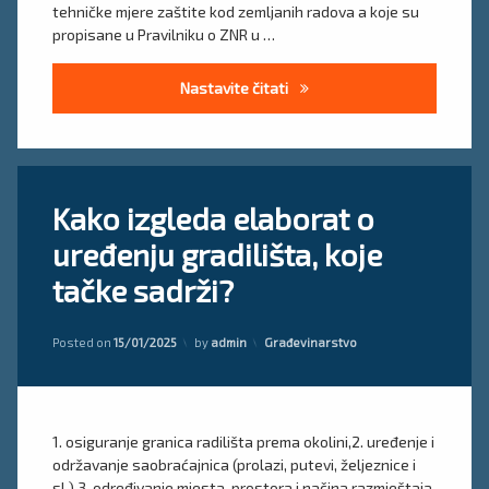
tehničke mjere zaštite kod zemljanih radova a koje su
propisane u Pravilniku o ZNR u …
TEHNIČKE MJERE ZAŠTITE P
Nastavite čitati
Tagged
Ostavite
Kako izgleda elaborat o
elaborat
komentar
on
radilište
uređenju gradilišta, koje
Kako
izgleda
primjer
tačke sadrži?
elaborat
elaborata
o
uređenju
Kategorije:
Posted on
15/01/2025
by
admin
Građevinarstvo
gradilišta,
koje
tačke
sadrži?
1. osiguranje granica radilišta prema okolini,2. uređenje i
održavanje saobraćajnica (prolazi, putevi, željeznice i
sl.),3. određivanje mjesta, prostora i načina razmještaja