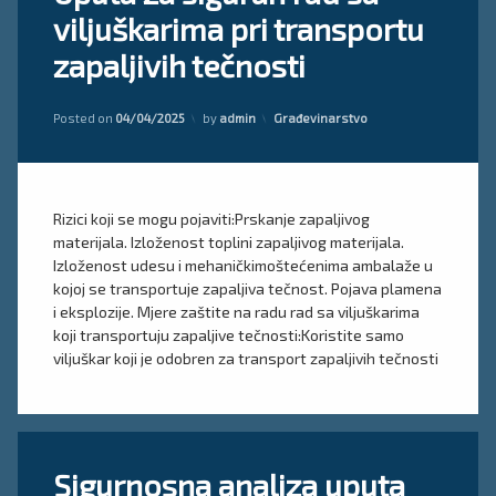
on
uputstvo
viljuškarima pri transportu
Uputa
viljuškar
za
zapaljivih tečnosti
siguran
Uputa
rad
za
sa
viličar
Kategorije:
Posted on
04/04/2025
by
admin
Građevinarstvo
viljuškarima
pri
transportu
zapaljivih
tečnosti
Rizici koji se mogu pojaviti:Prskanje zapaljivog
materijala. Izloženost toplini zapaljivog materijala.
Izloženost udesu i mehaničkimoštećenima ambalaže u
kojoj se transportuje zapaljiva tečnost. Pojava plamena
i eksplozije. Mjere zaštite na radu rad sa viljuškarima
koji transportuju zapaljive tečnosti:Koristite samo
viljuškar koji je odobren za transport zapaljivih tečnosti
Tagged
Ostavite
Sigurnosna analiza uputa
certifikat
komentar
on