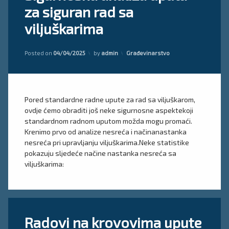
za
za siguran rad sa
Sigurnosna
viljuškar
analiza
viljuškarima
uputa
obuka
za
za
siguran
viljuškar
Kategorije:
Posted on
04/04/2025
by
admin
Građevinarstvo
rad
sa
Uputa za
viljuškarima
rad sa
viličarima
Pored standardne radne upute za rad sa viljuškarom,
ovdje ćemo obraditi još neke sigurnosne aspektekoji
standardnom radnom uputom možda mogu promaći.
Krenimo prvo od analize nesreća i načinanastanka
nesreća pri upravljanju viljuškarima.Neke statistike
pokazuju sljedeće načine nastanka nesreća sa
viljuškarima:
Tagged
Ostavite
Radovi na krovovima upute
procjena
komentar
on
rizika