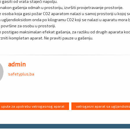
 gasiti od vrata stajeći napolju.
i nakon gašenja odmah u prostoriju, izvršiti provjetravanje prostorije.
e osoba koja gasi požar CO2 aparatom nalazi u samoj prostoriji u kojoj 
 ugljendioksidom onda po kilogramu CO2 koji se nalazi u aparatu mora bi
površine za osobu u prostoriji.
e postigao maksimalan efekat gašanja, za razliku od drugih aparata ko
rzniti kompletan aparat. Ne praviti pauze u gašenju.
admin
safetyplus.ba
uputa za upotrebu vatrogasnog aparat
vatrogasni aparat sa ugljendiok