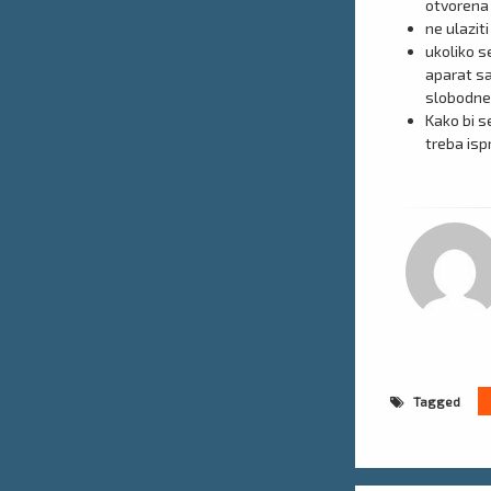
otvorena i
ne ulazit
ukoliko s
aparat sa
slobodne 
Kako bi s
treba isp
Tagged