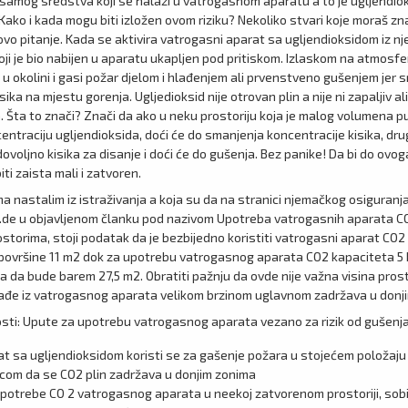
d samog sredstva koji se nalazi u vatrogasnom aparatu a to je ugljendiok
Kako i kada mogu biti izložen ovom riziku? Nekoliko stvari koje moraš zna
vo pitanje. Kada se aktivira vatrogasni aparat sa ugljendioksidom iz nje
oji je bio nabijen u aparatu ukapljen pod pritiskom. Izlaskom na atmosfer
i u okolini i gasi požar djelom i hlađenjem ali prvenstveno gušenjem jer 
sika na mjestu gorenja. Ugljedioksid nije otrovan plin a nije ni zapaljiv al
n. Šta to znači? Znači da ako u neku prostoriju koja je malog volumena 
ntraciju ugljendioksida, doći će do smanjenja koncentracije kisika, dru
ovoljno kisika za disanje i doći će do gušenja. Bez panike! Da bi do ovog
ti zaista mali i zatvoren.
 nastalim iz istraživanja a koja su da na stranici njemačkog osiguranj
de u objavljenom članku pod nazivom Upotreba vatrogasnih aparata C
storima, stoji podatak da je bezbijedno koristiti vatrogasni aparat CO2
i površine 11 m2 dok za upotrebu vatrogasnog aparata CO2 kapaciteta 5 
a da bude barem 27,5 m2. Obratiti pažnju da ovde nije važna visina prosto
izađe iz vatrogasnog aparata velikom brzinom uglavnom zadržava u don
osti: Upute za upotrebu vatrogasnog aparata vezano za rizik od gušenja
t sa ugljendioksidom koristi se za gašenje požara u stojećem položaju
icom da se CO2 plin zadržava u donjim zonima
upotrebe CO 2 vatrogasnog aparata u neekoj zatvorenom prostoriji, sobi,