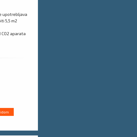
se upotrebljava
ti 5,5 m2
d CO2 aparata
sidom