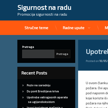
Sigurnost na radu
Promocija sigurnosti na radu
Stručne teme
Radne upute
M
Preskoči
na
sadržaj
Pretraga
Upotre
Pretraga
Posted on
10/05
Recent Posts
U ovom članku
Poziv na saradnju
požara. Ovi ap
Du pont Bredlijeva kriva
pod naponm do 
Upotreba vatrogasnih aparata
koje koriste i
sa ugljendioksidom
požara na njiho
Izvori toplotnog zračenja u