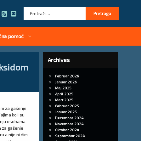
Pretraga:
RSS
E-mail
čna pomoć
Archives
oksidom
Februar 2026
Januar 2026
Maj 2025
April 2025
Mart 2025
Februar 2025
om za gašenje
Januar 2025
ajima koji su
Decembar 2024
ažnju osobama
Novembar 2024
a za gašenje
Oktobar 2024
a a nije ni dim.
Septembar 2024