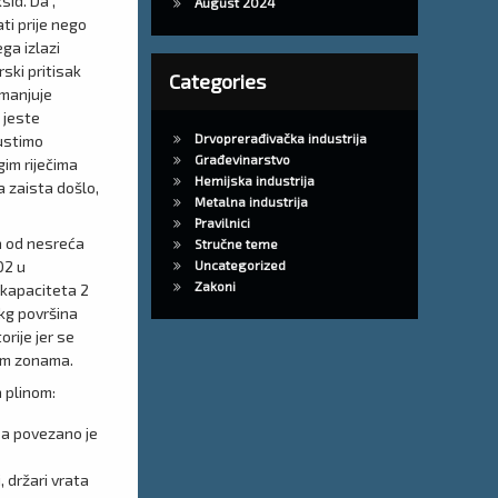
sid. Da ,
August 2024
ti prije nego
ga izlazi
ski pritisak
Categories
smanjuje
i jeste
Drvoprerađivačka industrija
pustimo
Građevinarstvo
gim riječima
Hemijska industrija
a zaista došlo,
Metalna industrija
Pravilnici
a od nesreća
Stručne teme
O2 u
Uncategorized
Zakoni
 kapaciteta 2
kg površina
rije jer se
jim zonama.
 plinom:
 a povezano je
 držari vrata