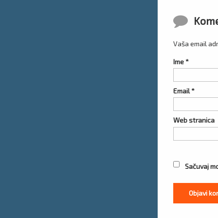
Komentar
Kome
Vaša email adr
Ime
*
Email
*
Web stranica
Sačuvaj mo