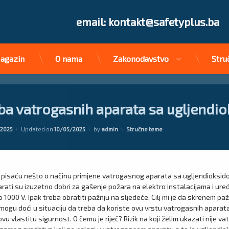
Tel:
email: kontakt@safetyplus.ba
agazin
O nama
Zakonodavstvo
Stru
ba vatrogasnih aparata sa ugljendi
Kategorije:
/2025
Updated on
10/05/2025
by
admin
Stručne teme
 pisaću nešto o načinu primjene vatrogasnog aparata sa ugljendioksid
arati su izuzetno dobri za gašenje požara na elektro instalacijama i uređ
1000 V. Ipak treba obratiti pažnju na sljedeće. Cilj mi je da skrenem p
li mogu doći u situaciju da treba da koriste ovu vrstu vatrogasnih aparat
vu vlastitu sigurnost. O čemu je riječ? Rizik na koji želim ukazati nije vatr