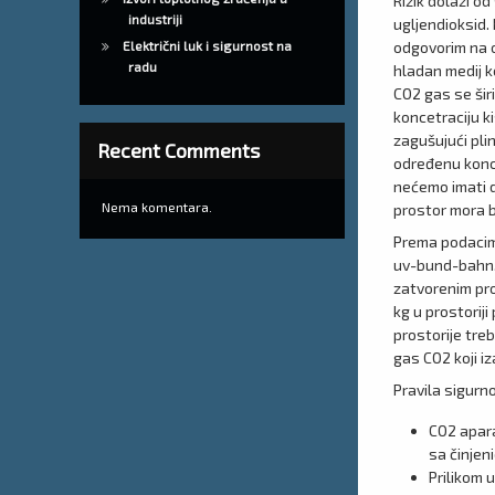
Rizik dolazi o
industriji
ugljendioksid. 
odgovorim na o
Električni luk i sigurnost na
radu
hladan medij k
CO2 gas se šir
koncetraciju ki
zagušujući pli
Recent Comments
određenu konce
nećemo imati d
Nema komentara.
prostor mora bi
Prema podacima
uv-bund-bahn.
zatvorenim pro
kg u prostorij
prostorije treb
gas CO2 koji 
Pravila sigurn
CO2 apara
sa činjen
Prilikom 