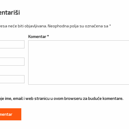
i
ntariši
esa neće biti objavljivana.
Neophodna polja su označena sa
*
Komentar
*
je ime, email i web stranicu u ovom browseru za buduće komentare.