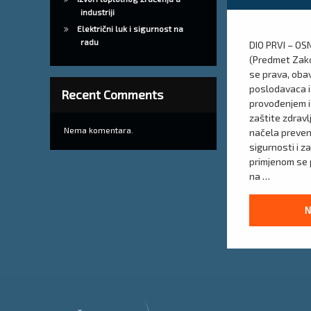
industriji
Električni luk i sigurnost na
radu
DIO PRVI – O
(Predmet Zako
se prava, oba
poslodavaca i 
Recent Comments
provođenjem i
zaštite zdravl
Nema komentara.
načela prevenc
sigurnosti i z
primjenom se 
na …
N