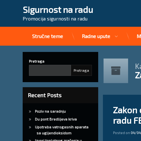
Sigurnost na radu
Promocija sigurnosti na radu
Stručne teme
Radne upute
M
Preskoči
na
sadržaj
Pretraga
K
Pretraga
Z
Recent Posts
Ostavite 
Zakon o
Poziv na saradnju
radu F
Du pont Bredlijeva kriva
Upotreba vatrogasnih aparata
Posted on
04/04
sa ugljendioksidom
Izvori toplotnog zračenja u