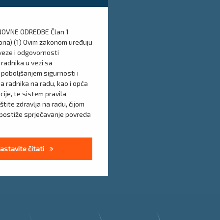
SNOVNE ODREDBE Član 1
na) (1) Ovim zakonom uređuju
veze i odgovornosti
radnika u vezi sa
 poboljšanjem sigurnosti i
ja radnika na radu, kao i opća
ije, te sistem pravila
aštite zdravlja na radu, čijom
postiže sprječavanje povreda
Zakon o zaštiti na radu FBiH 79/20
astavite čitati