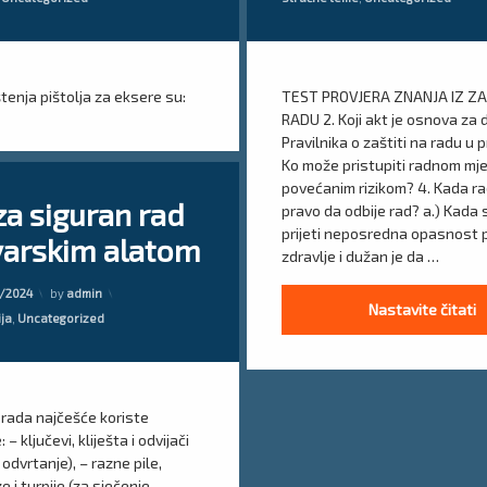
test iz zaštite na radu
test za laboratoriju
ištenja pištolja za eksere su:
TEST PROVJERA ZNANJA IZ Z
test ZNR
RADU 2. Koji akt je osnova za
Pravilnika o zaštiti na radu u 
Ko može pristupiti radnom mj
on Upute za siguran rad sa bravarskim alatom
komentar
povećanim rizikom? 4. Kada ra
za siguran rad
pravo da odbije rad? a.) Kada
prijeti neposredna opasnost p
varskim alatom
adu bravari
zdravlje i dužan je da …
Updated on
22/09/2024
rad
/2024
by
admin
T
Nastavite čitati
ija
,
Uncategorized
 rada najčešće koriste
 – ključevi, kliješta i odvijači
 odvrtanje), – razne pile,
e i turpije (za sječenje