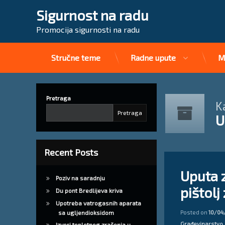
Sigurnost na radu
Promocija sigurnosti na radu
Stručne teme
Radne upute
M
Preskoči
na
sadržaj
Pretraga
K
Pretraga
U
Recent Posts
Ostavite 
Uputa 
Poziv na saradnju
pištolj
Du pont Bredlijeva kriva
Upotreba vatrogasnih aparata
Posted on
10/04
sa ugljendioksidom
Kategorije:
Građevinarstvo
Izvori toplotnog zračenja u