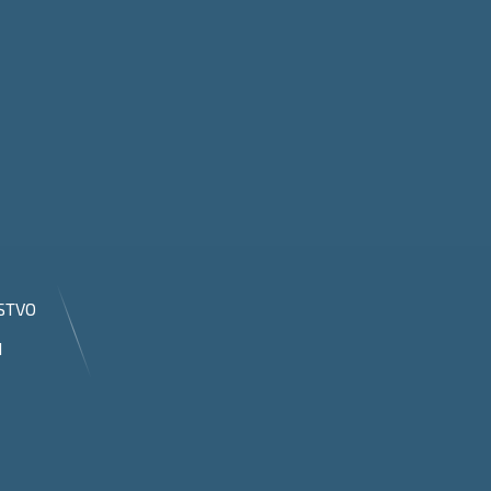
STVO
I