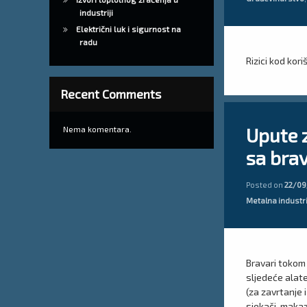
industriji
Električni luk i sigurnost na
radu
Rizici kod kor
Recent Comments
Tagged
Ostavite 
bravarski alat
Upute 
Nema komentara.
sa bra
mjere zaštite na r
upute za siguran 
Posted on
22/09
Kategorije:
Metalna industr
Bravari tokom
sljedeće alate:
(za zavrtanje i
sjekači, makaz