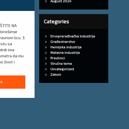
August 2024
Categories
AŠTITE NA
 donošenje
Drvoprerađivačka industrija
pravnom licu. 3.
Građevinarstvo
estu sa
Hemijska industrija
dnik ima
Metalna industrija
 smatra da mu
Pravilnici
o život i
Stručne teme
Uncategorized
Zakoni
est iz zaštite na radu za laboratoriju