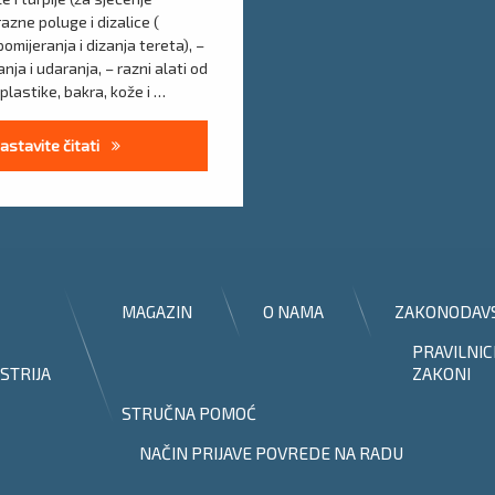
razne poluge i dizalice (
pomijeranja i dizanja tereta), –
nja i udaranja, – razni alati od
plastike, bakra, kože i …
Upute za siguran rad sa bravarskim alatom
astavite čitati
MAGAZIN
O NAMA
ZAKONODAV
PRAVILNIC
STRIJA
ZAKONI
STRUČNA POMOĆ
NAČIN PRIJAVE POVREDE NA RADU