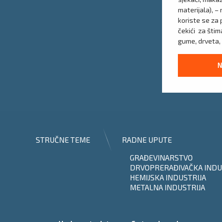
materijala), – 
koriste se za 
čekići za štima
gume, drveta, 
N
STRUČNE TEME
RADNE UPUTE
GRAĐEVINARSTVO
DRVOPRERAĐIVAČKA INDU
HEMIJSKA INDUSTRIJA
METALNA INDUSTRIJA