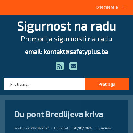
Stručne teme
IZBORNIK
Preskoči
Radne upute
Radne upute
Sigurnost na radu
na
sadržaj
Građevinarstvo
Magazin
Promocija sigurnosti na radu
Drvoprerađivačka industrija
O nama
email: kontakt@safetyplus.ba
Tel:
Hemijska industrija
Zakonodavstvo
Zakonodavstvo
RSS
E-mail
Metalna industrija
Pravilnici
Stručna pomoć
Stručna pomoć
Pretraga:
Zakoni
Način prijave povrede na radu
Du pont Bredlijeva kriva
Posted on
28/01/2026
Updated on
28/01/2026
by
admin