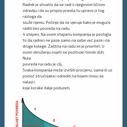
Radnik je shvatio da se radi o njegovom ličnom
zdravlju i da su propisi pravila tu upravo iz tog
razloga da
služe njemu. Počinje da se vjeruje kako je moguće
raditi bez povreda na radu.
4 stepen. Na ovom stepenu kompanija je postigla
to da radnici ne paze samo na sebe već paze i na
druge kolege. Zaštita na radu im je prioritet. U
ovom okruženju osjeti se pozitivan timski duh.
Nula
povreda na radu je cilj.
Svaka kompanija može izvršiti procjenu, sama ili uz
pomoć stručnjaka i odrediti na kojem nivou se
nalazi i
koje korake dalje poduzeti.