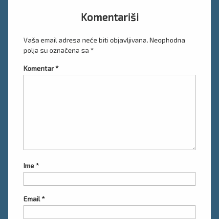
Komentariši
Vaša email adresa neće biti objavljivana.
Neophodna
polja su označena sa
*
Komentar
*
Ime
*
Email
*