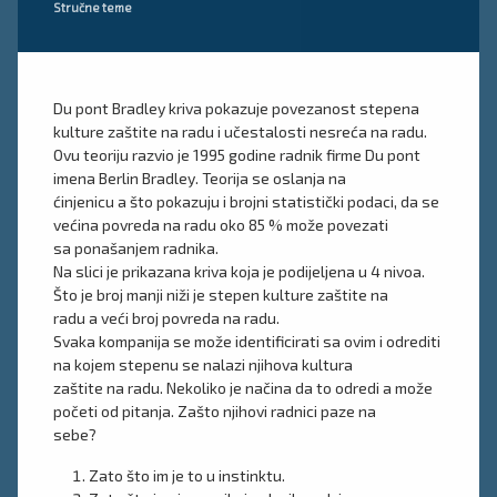
Kategorije:
Stručne teme
Du pont Bradley kriva pokazuje povezanost stepena
kulture zaštite na radu i učestalosti nesreća na radu.
Ovu teoriju razvio je 1995 godine radnik firme Du pont
imena Berlin Bradley. Teorija se oslanja na
ćinjenicu a što pokazuju i brojni statistički podaci, da se
većina povreda na radu oko 85 % može povezati
sa ponašanjem radnika.
Na slici je prikazana kriva koja je podijeljena u 4 nivoa.
Što je broj manji niži je stepen kulture zaštite na
radu a veći broj povreda na radu.
Svaka kompanija se može identificirati sa ovim i odrediti
na kojem stepenu se nalazi njihova kultura
zaštite na radu. Nekoliko je načina da to odredi a može
početi od pitanja. Zašto njihovi radnici paze na
sebe?
Zato što im je to u instinktu.