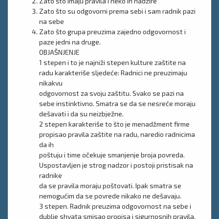
Zato što imaju pravila i neko ih nadzire
Zato što su odgovorni prema sebi i sam radnik pazi
na sebe
Zato što grupa preuzima zajedno odgovornost i
paze jedni na druge.
OBJAŠNJENJE
1 stepen i to je najniži stepen kulture zaštite na
radu karakteriše sljedeće: Radnici ne preuzimaju
nikakvu
odgovornost za svoju zaštitu. Svako se pazi na
sebe instinktivno. Smatra se da se nesreće moraju
dešavati i da su neizbježne.
2 stepen karakteriše to što je menadžment firme
propisao pravila zaštite na radu, naredio radnicima
da ih
poštuju i time očekuje smanjenje broja povreda.
Uspostavljen je strog nadzor i postoji pristisak na
radnike
da se pravila moraju poštovati. Ipak smatra se
nemogućim da se povrede nikako ne dešavaju.
3 stepen. Radnik preuzima odgovornost na sebe i
dublje shvata smisao propisa i sigurnosnih pravila.