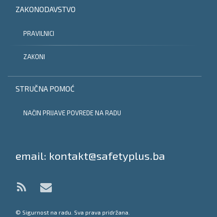
ZAKONODAVSTVO
PRAVILNICI
ZAKONI
STRUČNA POMOĆ
NAČIN PRIJAVE POVREDE NA RADU
Tel:
email: kontakt@safetyplus.ba
RSS
E-mail
© Sigurnost na radu. Sva prava pridržana.