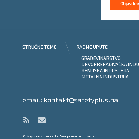
STRUČNE TEME
RADNE UPUTE
GRAĐEVINARSTVO
DRVOPRERAĐIVAČKA INDU
HEMIJSKA INDUSTRIJA
METALNA INDUSTRIJA
Tel:
email: kontakt@safetyplus.ba
RSS
E-mail
© Sigurnost na radu. Sva prava pridržana.