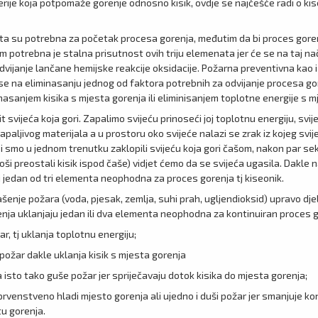
rije koja potpomaže gorenje odnosno kisik, ovdje se najčešće radi o kis
ta su potrebna za početak procesa gorenja, međutim da bi proces gore
m potrebna je stalna prisutnost ovih triju elemenata jer će se na taj na
dvijanje lančane hemijske reakcije oksidacije. Požarna preventivna kao
se na eliminasanju jednog od faktora potrebnih za odvijanje procesa gor
nasanjem kisika s mjesta gorenja ili eliminisanjem toplotne energije s m
t svijeća koja gori. Zapalimo svijeću prinoseći joj toplotnu energiju, svijeć
apaljivog materijala a u prostoru oko svijeće nalazi se zrak iz kojeg svi
bi smo u jednom trenutku zaklopili svijeću koja gori čašom, nakon par se
ši preostali kisik ispod čaše) vidjet ćemo da se svijeća ugasila. Dakle n
i jedan od tri elementa neophodna za proces gorenja tj kiseonik.
šenje požara (voda, pjesak, zemlja, suhi prah, ugljendioksid) upravo dje
nja uklanjaju jedan ili dva elementa neophodna za kontinuiran proces g
r, tj uklanja toplotnu energiju;
 požar dakle uklanja kisik s mjesta gorenja
a isto tako guše požar jer spriječavaju dotok kisika do mjesta gorenja;
prvenstveno hladi mjesto gorenja ali ujedno i duši požar jer smanjuje ko
tu gorenja.