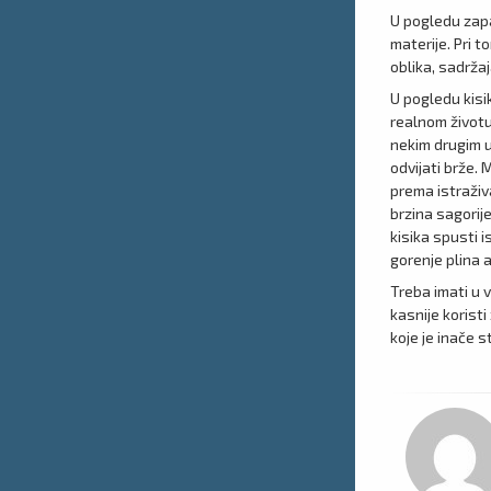
U pogledu zapal
materije. Pri t
oblika, sadržaj
U pogledu kisi
realnom životu
nekim drugim u
odvijati brže.
prema istraživ
brzina sagorij
kisika spusti i
gorenje plina 
Treba imati u 
kasnije koristi
koje je inače 