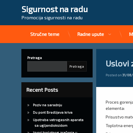
Sigurnost na radu
Promocija sigurnosti na radu
Stručne teme
Radne upute
M
Preskoči
na
sadržaj
Pretraga
Uslovi 
Pretraga
Posted on
31/08
Recent Posts
Proces gorenja
Poziv na saradnju
elementa:
Du pont Bredlijeva kriva
Prisustvo mate
Upotreba vatrogasnih aparata
Toplotna energ
sa ugljendioksidom
Izvori toplotnog zračenja u