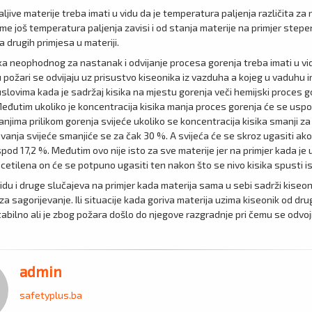
jive materije treba imati u vidu da je temperatura paljenja različita za r
ome još temperatura paljenja zavisi i od stanja materije na primjer stepe
a drugih primjesa u materiji.
ka neophodnog za nastanak i odvijanje procesa gorenja treba imati u vi
 požari se odvijaju uz prisustvo kiseonika iz vazduha a kojeg u vaduhu 
slovima kada je sadržaj kisika na mjestu gorenja veči hemijski proces g
 Međutim ukoliko je koncentracija kisika manja proces gorenja će se uspor
anjima prilikom gorenja svijeće ukoliko se koncentracija kisika smanji z
evanja svijeće smanjiće se za čak 30 %. A svijeća će se skroz ugasiti ak
spod 17,2 %. Međutim ovo nije isto za sve materije jer na primjer kada je 
acetilena on će se potpuno ugasiti ten nakon što se nivo kisika spusti i
vidu i druge slučajeva na primjer kada materija sama u sebi sadrži kiseon
 za sagorijevanje. Ili situacije kada goriva materija uzima kiseonik od dru
stabilno ali je zbog požara došlo do njegove razgradnje pri čemu se odvoj
admin
safetyplus.ba