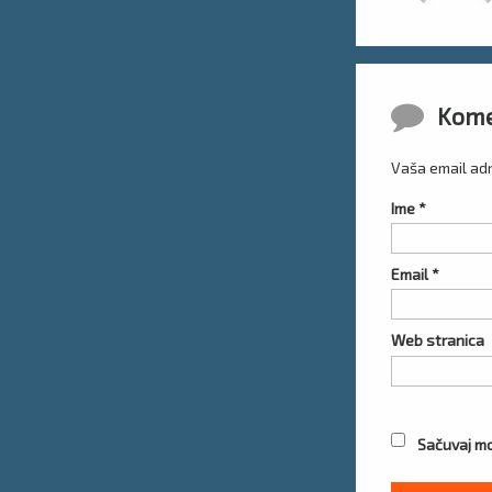
Komentar
Kome
Vaša email adr
Ime
*
Email
*
Web stranica
Sačuvaj mo