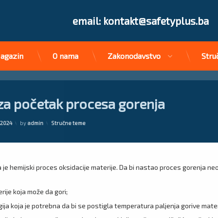
Tel:
email: kontakt@safetyplus.ba
agazin
O nama
Zakonodavstvo
Stru
za početak procesa gorenja
Kategorije:
/2024
by
admin
Stručne teme
 je hemijski proces oksidacije materije. Da bi nastao proces gorenja ne
rije koja može da gori;
ija koja je potrebna da bi se postigla temperatura paljenja gorive mater