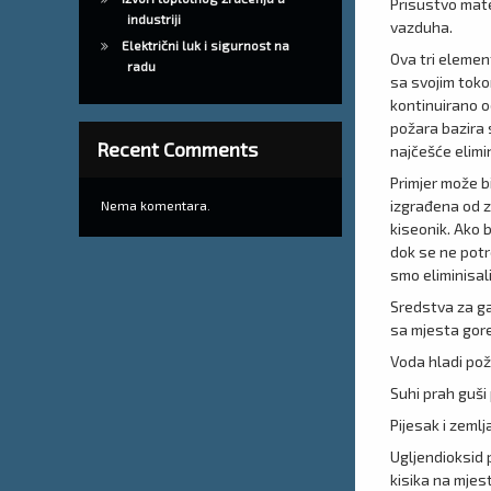
Prisustvo mate
industriji
vazduha.
Električni luk i sigurnost na
Ova tri elemen
radu
sa svojim toko
kontinuirano o
požara bazira 
Recent Comments
najčešće elimi
Primjer može bi
izgrađena od z
Nema komentara.
kiseonik. Ako 
dok se ne potro
smo eliminisal
Sredstva za ga
sa mjesta gore
Voda hladi poža
Suhi prah guši
Pijesak i zemlj
Ugljendioksid 
kisika na mjes