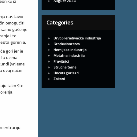
eoniku iz
August 2024
nja nastavio
Categories
čin omogućiti
 i samo gašenje
enja i to
Drvoprerađivačka industrija
jesta gorenja.
Građevinarstvo
Hemijska industrija
a gori jer je
Metalna industrija
jeća uzima
Pravilnici
kundi (vrijeme
Stručne teme
a ovaj način
Uncategorized
Zakoni
luju tako što
orenja.
ncentraciju