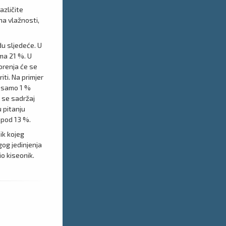
azličite
na vlažnosti,
du sljedeće. U
ima 21 %. U
orenja će se
iti. Na primjer
a samo 1 %
o se sadržaj
u pitanju
spod 13 %.
ik kojeg
gog jedinjenja
io kiseonik.