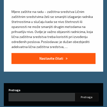
na
radu
Mjere zaštite na radu – zaštitna sredstva Ličnim
zaštitnim sredstvima želi se smanjiti izlaganje radnika
štetnostima u slučaju kada se nivo štetnosti ili
opasnosti ne može smanjiti drugim metodama na
prihvatljiv nivo. Ovdje je važno objasniti radnicima, koja
lična zaštitna sredstva treba koristiti pri izvođenju
određenih poslova. Poslodavac je dužan obezbjediti
adekvatna lična zaštitna sredstva, …
Lična zaštitna sredstva
Nastavite čitati
Pretraga
Pretraga