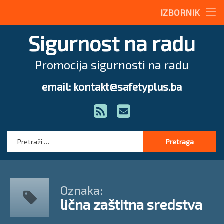
Stručne teme
IZBORNIK
Preskoči
Radne upute
Sigurnost na radu
na
sadržaj
Magazin
Promocija sigurnosti na radu
O nama
email: kontakt@safetyplus.ba
Tel:
Zakonodavstvo
RSS
E-mail
Stručna pomoć
Pretraga:
Oznaka:
lična zaštitna sredstva