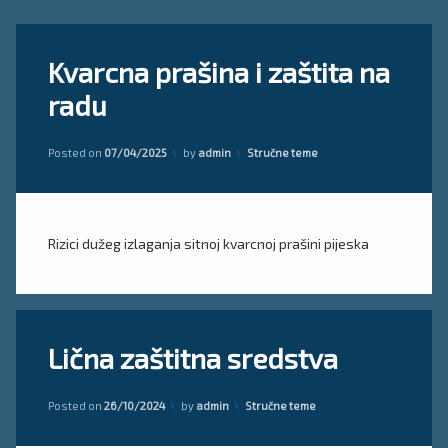
Tagged
Ostavite
Kvarcna prašina i zaštita na
lična
komentar
on
zaštitna
radu
Kvarcna
sredstva
prašina
i
Updated on
07/04/2025
Kategorije:
zaštita
Posted on
07/04/2025
by
admin
Stručne teme
na
radu
Rizici dužeg izlaganja sitnoj kvarcnoj prašini pijeska
Tagged
Ostavite
Lična zaštitna sredstva
lična
komentar
on
zaštitna
Lična
sredstva
zaštitna
Kategorije:
Posted on
26/10/2024
by
admin
Stručne teme
sredstva
LZS
zaštita