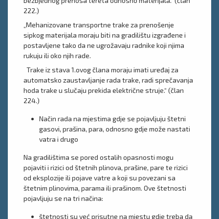
bezbjednog prenosa tereta odnosno materijala.“ (član
222.)
„Mehanizovane transportne trake za prenošenje
sipkog materijala moraju biti na gradilištu izgrađene i
postavljene tako da ne ugrožavaju radnike koji njima
rukuju ili oko njih rade.
Trake iz stava 1.ovog člana moraju imati uređaj za
automatsko zaustavljanje rada trake, radi sprečavanja
hoda trake u slučaju prekida električne struje.“ (član
224.)
Način rada na mjestima gdje se pojavljuju štetni
gasovi, prašina, para, odnosno gdje može nastati
vatra i drugo
Na gradilištima se pored ostalih opasnosti mogu
pojaviti i rizici od štetnih plinova, prašine, pare te rizici
od eksplozije ili pojave vatre a koji su povezani sa
štetnim plinovima, parama ili prašinom. Ove štetnosti
pojavljuju se na tri načina:
štetnosti su već prisutne na mjestu gdje treba da