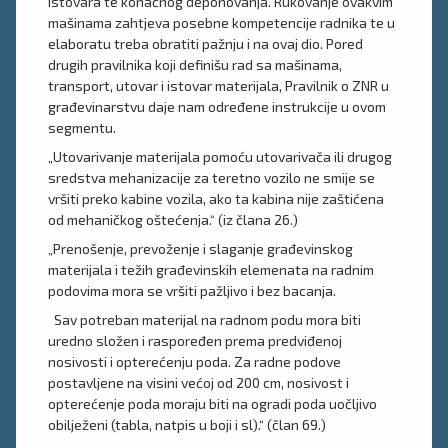
istovara te konačnog deponovanja. Rukovanje ovakvim
mašinama zahtjeva posebne kompetencije radnika te u
elaboratu treba obratiti pažnju i na ovaj dio. Pored
drugih pravilnika koji definišu rad sa mašinama,
transport, utovar i istovar materijala, Pravilnik o ZNR u
građevinarstvu daje nam određene instrukcije u ovom
segmentu.
„Utovarivanje materijala pomoću utovarivača ili drugog
sredstva mehanizacije za teretno vozilo ne smije se
vršiti preko kabine vozila, ako ta kabina nije zaštićena
od mehaničkog oštećenja.“ (iz člana 26.)
„Prenošenje, prevoženje i slaganje građevinskog
materijala i težih građevinskih elemenata na radnim
podovima mora se vršiti pažljivo i bez bacanja.
Sav potreban materijal na radnom podu mora biti
uredno složen i raspoređen prema predviđenoj
nosivosti i opterećenju poda. Za radne podove
postavljene na visini većoj od 200 cm, nosivost i
opterećenje poda moraju biti na ogradi poda uočljivo
obilježeni (tabla, natpis u boji i sl).“ (član 69.)