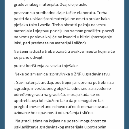
građevinakog materijala. Ovaj dio je usko
povezan sa predhodne dvije tačke elaborata. Treba
paziti da uskladišteni materijal ne ometa prolaz kako
pješaka tako i vozila. Treba obratiti pažnju na vrstu
materijala i njegovu poziciju na samom gradilištu pazeći
na vrstu poslova koji će se izvoditi u blizini (nastajanje
iskri, pad predmeta na materijal i slično).
Na šemi radilišta treba označiti ovakva mjesta kojima će
se jasno odvojiti
putevi korištenja za vozila i pješake.
Neke od smjernica iz pravilnika o ZNR u građevinstvu:
„ Sav materijal uređaji, postrojenja i oprema potrebni za
izgradnju investicionog objekta odnosno za izvođenje
određenog rada na gradilištu moraju kada se ne
upotrebljavju biti složeni tako da je omogućen lak
pregled i nesmetano njihovo ručno ili mehanizovana
uzimanje bez opasnosti od urušenja i slično.
Na gradilištima na kojima ne postoji mogućnost za
uskladištenje građevinskog materijala u potrebnim