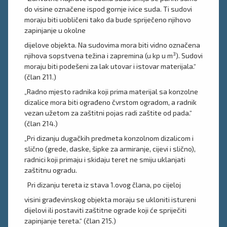
do visine označene ispod gornje ivice suda. Ti sudovi
moraju biti uobličeni tako da bude spriječeno njihovo
zapinjanje u okolne
dijelove objekta. Na sudovima mora biti vidno označena
3
njihova sopstvena težina i zapremina (u kp u m
). Sudovi
moraju biti podešeni za lak utovar i istovar materijala.“
(član 211.)
„Radno mjesto radnika koji prima materijal sa konzolne
dizalice mora biti ograđeno čvrstom ogradom, a radnik
vezan užetom za zaštitni pojas radi zaštite od pada.“
(član 214.)
„Pri dizanju dugačkih predmeta konzolnom dizalicom i
slično (grede, daske, šipke za armiranje, cijevi i slično),
radnici koji primaju i skidaju teret ne smiju uklanjati
zaštitnu ogradu.
Pri dizanju tereta iz stava 1.ovog člana, po cijeloj
visini građevinskog objekta moraju se ukloniti istureni
dijelovi ili postaviti zaštitne ograde koji će spriječiti
zapinjanje tereta.“ (član 215.)