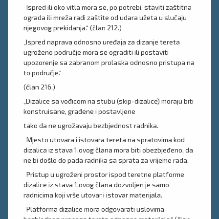
Ispred ili oko vitla mora se, po potrebi, staviti zaštitna
ograda ili mreža radi zaštite od udara užeta u slučaju
njegovog prekidanja.“ (član 212.)
„Ispred naprava odnosno uređaja za dizanje tereta
ugroženo područje mora se ograditi ili postaviti
upozorenje sa zabranom prolaska odnosno pristupa na
to područje.“
(član 216.)
„Dizalice sa vođicom na stubu (skip-dizalice) moraju biti
konstruisane, građene i postavljene
tako da ne ugrožavaju bezbjednost radnika.
Mjesto utovara i istovara tereta na spratovima kod
dizalica iz stava 1.ovog člana mora biti obezbjeđeno, da
ne bi došlo do pada radnika sa sprata za vrijeme rada.
Pristup u ugroženi prostor ispod teretne platforme
dizalice iz stava 1.ovog člana dozvoljen je samo
radnicima koji vrše utovar i istovar materijala.
Platforma dizalice mora odgovarati uslovima