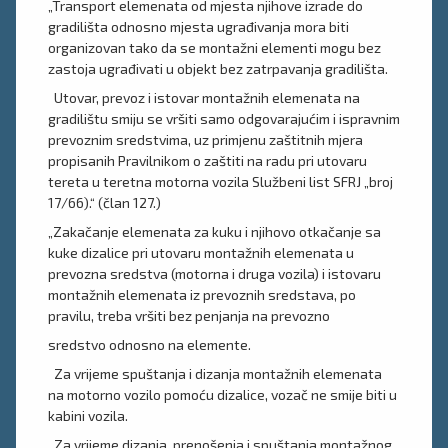
„Transport elemenata od mjesta njihove izrade do
gradilišta odnosno mjesta ugrađivanja mora biti
organizovan tako da se montažni elementi mogu bez
zastoja ugrađivati u objekt bez zatrpavanja gradilišta.
Utovar, prevoz i istovar montažnih elemenata na
gradilištu smiju se vršiti samo odgovarajućim i ispravnim
prevoznim sredstvima, uz primjenu zaštitnih mjera
propisanih Pravilnikom o zaštiti na radu pri utovaru
tereta u teretna motorna vozila Službeni list SFRJ „broj
17/66).“ (član 127.)
„Zakačanje elemenata za kuku i njihovo otkačanje sa
kuke dizalice pri utovaru montažnih elemenata u
prevozna sredstva (motorna i druga vozila) i istovaru
montažnih elemenata iz prevoznih sredstava, po
pravilu, treba vršiti bez penjanja na prevozno
sredstvo odnosno na elemente.
Za vrijeme spuštanja i dizanja montažnih elemenata
na motorno vozilo pomoću dizalice, vozač ne smije biti u
kabini vozila.
Za vrijeme dizanja, prenošenja i spuštanja montažnog