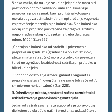
šinska vozila, tlo na koje se kolosijek polaže mora biti
prethodno dobro nivelisano i nabijeno. Dimenzije
pragova i njihov razmak, kao i profil šina kolosijeka
moraju odgovarati maksimalnom opterećenju vagoneta
za prevoženje materijala po kolosijeku. Šine kolosijeka
moraju biti propisno pričvršćene za pragove. Uzdužni
nagib građevinskog kolosijeka ne treba da prelazi
odnos 1:100.“ (član 227).
„Odstojanje kolosijeka od stalnih ili privremenih
prepreka na gradilištu (građevinski objekt, stubovi,
složen materijal i slično) mora biti toliko da prevoženi
teret ne ugrožava bezbjednost radnika pri prolasku u
blizini kolosijeka.
Slobodno odstojanje između gabarita vagoneta i
prepreka iz stava 1. ovog člana ne smije biti veće od 70
cm mjereno horizontalno.“ (član 228).
3. Određivanje mjesta, prostora i načina razmještaja i
uskladištavanja građevinaskog materijala
Jedan od važnih segmenata elaborata je upravo ovaj
dio kojem se obrađuje način i prostor za uskladištenje