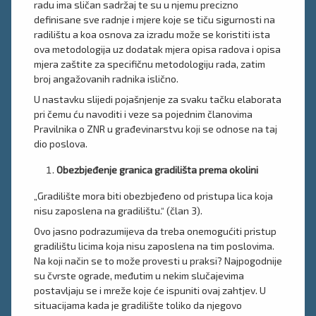
radu ima sličan sadržaj te su u njemu precizno
definisane sve radnje i mjere koje se tiču sigurnosti na
radilištu a koa osnova za izradu može se koristiti ista
ova metodologija uz dodatak mjera opisa radova i opisa
mjera zaštite za specifičnu metodologiju rada, zatim
broj angažovanih radnika islično.
U nastavku slijedi pojašnjenje za svaku tačku elaborata
pri čemu ću navoditi i veze sa pojednim članovima
Pravilnika o ZNR u građevinarstvu koji se odnose na taj
dio poslova.
Obezbjeđenje granica gradilišta prema okolini
„Gradilište mora biti obezbjeđeno od pristupa lica koja
nisu zaposlena na gradilištu.“ (član 3).
Ovo jasno podrazumijeva da treba onemogućiti pristup
gradilištu licima koja nisu zaposlena na tim poslovima.
Na koji način se to može provesti u praksi? Najpogodnije
su čvrste ograde, međutim u nekim slučajevima
postavljaju se i mreže koje će ispuniti ovaj zahtjev. U
situacijama kada je gradilište toliko da njegovo