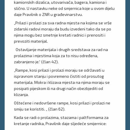
kamionskih dizalica, utovarivača, bagera, kamiona i
slično. U nastavku neke od smjernica koje u ovom dijelu
daje Pravilnik o ZNR u građevinarstvu.
„Prilazi i prolazi za sva radna mjesta na kojima se vrše
zidarski radovi moraju da budu izvedeni tako da se po
njima mogu bez smetnje kretati radnici i prenositi i
prevoziti materijal.
Ostavljanje materijala i drugih sredstava za rad na
prolazima i mjestima koja za to nisu određena,
zabranjeno je.“ (član 42).
„Rampe, kosi prilazi i prolazi moraju se održavati u
ispravnom stanju i povremeno čistiti od prosutog
materijala. Mokra i klizava mjesta na njima moraju se
posipati pijeskom ili na drugi način obezbjediti od
klizanja.
Oštećene i nedovršene rampe, kosi prilazi i prolazi ne
smiju se koristiti. „ (član 62).
Kada se radi o prolazima, stazama i paltformama za
kretanje radnika, Pravilnik daje sljedeće smijernice: