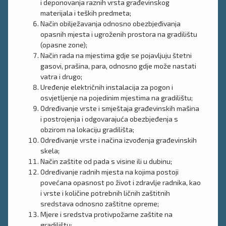
i deponovanja raznih vrsta građevinskog
materijala i teških predmeta;
Način obilježavanja odnosno obezbjeđivanja
opasnih mjesta i ugroženih prostora na gradilištu
(opasne zone);
Način rada na mjestima gdje se pojavljuju štetni
gasovi, prašina, para, odnosno gdje može nastati
vatra i drugo;
Uređenje električnih instalacija za pogon i
osvjetljenje na pojedinim mjestima na gradilištu;
Određivanje vrste i smještaja građevinskih mašina
i postrojenja i odgovarajuća obezbjeđenja s
obzirom na lokaciju gradilišta;
Određivanje vrste i načina izvođenja građevinskih
skela;
Način zaštite od pada s visine ili u dubinu;
Određivanje radnih mjesta na kojima postoji
povećana opasnost po život i zdravlje radnika, kao
i vrste i količine potrebnih ličnih zaštitnih
sredstava odnosno zaštitne opreme;
Mjere i sredstva protivpožarne zaštite na
gradilištu;