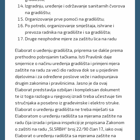
Izgradnju, uređenje i održavanje sanitarnih čvorova
na gradilištu;
Organizovanje prve pomoći na gradilištu;
Po potrebi, organizovanje smještaja, ishrane i
prevoza radnika na gradilište i sa gradilišta;
Druge neophodne mjere za zaštitu lica na radu
Elaborat o ueđenju gradilišta, priprema se dakle prema
prethodno pobrojanim tačkama. Isti Pravilnik daje
smjernice o načinu uređenja gradilišta i primjeni mjera
zaštite na radu za veći dio radova dok se u pojedinim
dijelovima i za određene poslove veže i nadopunjava
drugim zakonima i pravilnicima. Jasno je da ovaj
Elaborat predstavlja ozbiljan i kompleksan dokument
te iz toga razloga u njegovoj izradi treba učestvuje tim
stručnjaka a posebno iz građevinske i elektro struke.
Elaborat o uređenju gradilišta ne treba miješati sa
Elaboratom o uređenju radilišta sa mjerama zaštite na
radu čija izrada i prijava inspekciji je propisana Zakonom
o zaštiti na radu „Sl.SRBiH“ broj 22/90 član 17., iako ovaj
Elaborat o uređenju radilišta sa mjerama zaštite na