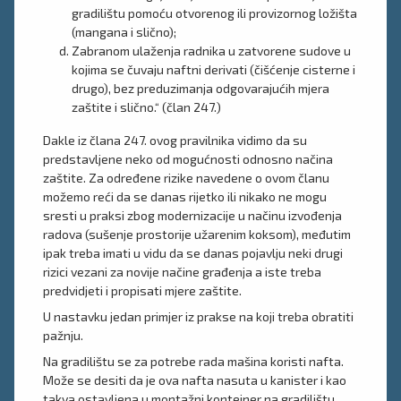
gradilištu pomoću otvorenog ili provizornog ložišta
(mangana i slično);
Zabranom ulaženja radnika u zatvorene sudove u
kojima se čuvaju naftni derivati (čišćenje cisterne i
drugo), bez preduzimanja odgovarajućih mjera
zaštite i slično.“ (član 247.)
Dakle iz člana 247. ovog pravilnika vidimo da su
predstavljene neko od mogućnosti odnosno načina
zaštite. Za određene rizike navedene o ovom članu
možemo reći da se danas rijetko ili nikako ne mogu
sresti u praksi zbog modernizacije u načinu izvođenja
radova (sušenje prostorije užarenim koksom), međutim
ipak treba imati u vidu da se danas pojavlju neki drugi
rizici vezani za novije načine građenja a iste treba
predvidjeti i propisati mjere zaštite.
U nastavku jedan primjer iz prakse na koji treba obratiti
pažnju.
Na gradilištu se za potrebe rada mašina koristi nafta.
Može se desiti da je ova nafta nasuta u kanister i kao
takva ostavljena u montažni kontejner na gradilištu