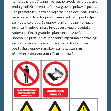
kompletno ograđivanje nije realno izvodljivo ili isplativo,
onda gradilište treba zaštiti sa glavnih prilaznih puteva
i od prometnih mjesta sa kojih se može očekivati ulazak
neovlaštenih lica. Na pristupima gradilištu, postavljaju
se i table koje sadrže osnovne informacije i to: naziv
objekta ili radova, naziv investitora, naziv izvođača
radova, početak gradnje i planirani rok završetka
radova. Na pristupnim i pogodnim mjestima postavljaju
se i table sa sigurnosnim znakovima. Na tablu se
postavljaju osnovni znakovi sa najizraženijim i
očekivanim opasnostima. Primjer slika 1.