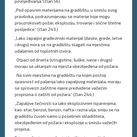
povrijeđivanja.“(član 56).
„Pod opasnim materijama na gradilištu, u smislu ovog
pravilnika, podrazumijevaju se materije koje mogu
prouzrokovati požar, eksploziju, trovanje i slične štetne
posljedice.“ (član 243.)
„Lako zapaljivi građevinski materijal (daske, grede, letve
i drugo) mora se na gradilištu slagati na mjestima
udaljenim od toplotnih izvora.
Otpaci od drveta (strugotine, šuške, iverje i drugo)
moraju se uklanjati na mjesta obezbjeđena od požara.
Na svim mjestima na gradilištu na kojim postoji
opasnost od paljenja lako zapaljivog materijala, moraju
se sprovesti zaštitne mjere predviđene važećim
propisima o zaštiti od požara.“ (član 244.)
„Zapaljive tečnosti sa lako eksplozivnim isparenjima,
kao: etar, benzol, benzin, nafta i razna ulja, smiju se na
gradilištu čuvati samo u posebnim skladištima,
obezbjeđenim od požara i eksplozije u smislu važećih
propisa.