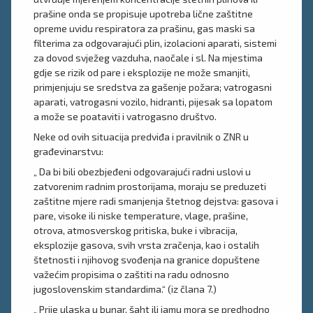
prašine onda se propisuje upotreba lične zaštitne
opreme uvidu respiratora za prašinu, gas maski sa
filterima za odgovarajući plin, izolacioni aparati, sistemi
za dovod svježeg vazduha, naočale i sl. Na mjestima
gdje se rizik od pare i eksplozije ne može smanjiti,
primjenjuju se sredstva za gašenje požara; vatrogasni
aparati, vatrogasni vozilo, hidranti, pijesak sa lopatom
a može se poataviti i vatrogasno društvo.
Neke od ovih situacija predviđa i pravilnik o ZNR u
građevinarstvu:
„ Da bi bili obezbjeđeni odgovarajući radni uslovi u
zatvorenim radnim prostorijama, moraju se preduzeti
zaštitne mjere radi smanjenja štetnog dejstva: gasova i
pare, visoke ili niske temperature, vlage, prašine,
otrova, atmosverskog pritiska, buke i vibracija,
eksplozije gasova, svih vrsta zračenja, kao i ostalih
štetnosti i njihovog svođenja na granice dopuštene
važećim propisima o zaštiti na radu odnosno
jugoslovenskim standardima.“ (iz člana 7.)
„ Prije ulaska u bunar, šaht ili jamu mora se predhodno