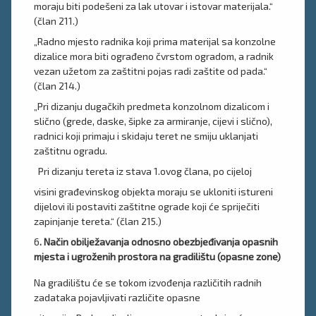
moraju biti podešeni za lak utovar i istovar materijala.“
(član 211.)
„Radno mjesto radnika koji prima materijal sa konzolne
dizalice mora biti ograđeno čvrstom ogradom, a radnik
vezan užetom za zaštitni pojas radi zaštite od pada.“
(član 214.)
„Pri dizanju dugačkih predmeta konzolnom dizalicom i
slično (grede, daske, šipke za armiranje, cijevi i slično),
radnici koji primaju i skidaju teret ne smiju uklanjati
zaštitnu ogradu.
Pri dizanju tereta iz stava 1.ovog člana, po cijeloj
visini građevinskog objekta moraju se ukloniti istureni
dijelovi ili postaviti zaštitne ograde koji će spriječiti
zapinjanje tereta.“ (član 215.)
6
. Način obilježavanja odnosno obezbjeđivanja opasnih
mjesta i ugroženih prostora na gradilištu (opasne zone)
Na gradilištu će se tokom izvođenja različitih radnih
zadataka pojavljivati različite opasne