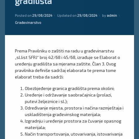
gradilišta
Posted on
29/08/2024
Updated on
29/08/2024
by
admin
Kategorije:
Građevinarstvo
Prema Pravilniku o zaštiti na radu u građevinarstvu
„sl.list SFRJ“ broj 42/68 i 45/68, izrađuje se Elaborat o
uređenju gradilišta sa mjerama zaštite. Član 3. Ovog
pravilnika definiše sadržaj elaborata te prema tome
elaborat treba da sadrži:
Obezbjeđenje granica gradilišta prema okolini;
Uređenje i održavanje saobraćajnica (prolazi,
putevi željeznice i sl.);
Određivanje mjesta, prostora i načina razmještaja i
uskladištenja građevinskog materijala;
Izgradnju i uređenje prostora za čuvanje opasnog
materijala;
Način transportovanja, utovarivanja, istovarivanja