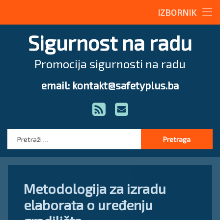
Stručne teme
IZBORNIK
Preskoči
Radne upute
Sigurnost na radu
na
sadržaj
Magazin
Promocija sigurnosti na radu
O nama
email: kontakt@safetyplus.ba
Tel:
Zakonodavstvo
RSS
E-mail
Stručna pomoć
Pretraga:
Metodologija za izradu
elaborata o uređenju