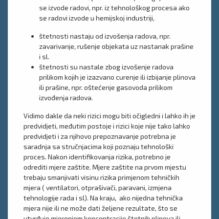
se izvode radovi, npr. iz tehnološkog procesa ako
se radovi izvode u hemijskoj industriji,
štetnosti nastaju od izvošenja radova, npr.
zavarivanje, rušenje objekata uz nastanak prašine
i sl.
štetnosti su nastale zbog izvošenje radova
prilikom kojih je izazvano curenje ili izbijanje plinova
ili prašine, npr. oštećenje gasovoda prilikom
izvođenja radova.
Vidimo dakle da neki rizici mogu biti očigledni i lahko ih je
predvidjeti, međutim postoje i rizici koje nije tako lahko
predvidjeti i za njihovo prepoznavanje potrebna je
saradnja sa stručnjacima koji poznaju tehnološki
proces. Nakon identifikovanja rizika, potrebno je
odrediti mjere zaštite. Mjere zaštite na prvom mjestu
trebaju smanjivati visinu rizika primjenom tehničkih
mjera ( ventilatori, otprašivači, paravani, izmjena
tehnologije rada i sl). Na kraju, ako nijedna tehnička
mjera nije ili ne može dati željene rezultate, što se
utvrđuje mjerenjem koncentracije štetnih plinova ili