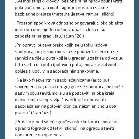
„Svi industrijski krovovi, bez obzira na njihov oblik i vrstu
pokrivača, moraju imati siguran prustup i stalne
bezbjedne prelaze (metalne ljestve, rampe i slično).
Prostor ispod krova odnosno odgovarajući oko objekta
mora biti obezbjeđen od pristupa lica koja nisu
zaposlena na gradilištu.“ (član 120.)
„Pri opravci puteva preko kojih se u toku radova
saobraćaj ne prekida moraju se poduzeti mjere da se
radnici na dijelu puta koji je u građenju zaštite od vozila.
U tu svrhu dio puta (polovina puta) mora se zatvoriti i
obilježiti uočljivim saobraćajnim znakovima.
Na jako frekventnim saobraćajnicama (auto put,
savremeni put, ulica i drugo) gdje se saobraćaj ne može
sasvim obustaviti, moraju se postaviti na oba kraja
dionice koja se opravlja čuvari koji će upravljati
saobraćajem na polovini dionice, naizmjenično u oba
pravca.“ (član 145.)
„Prostor ispod viseće građevinske koturače mora se
ograditi (ograda od letvi i slično) i na ogradu staviti
upozorenje na opasnost.