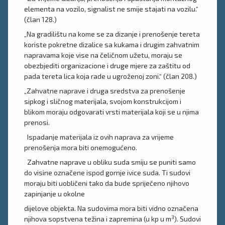
elementa na vozilo, signalist ne smije stajati na vozilu.“
(član 128.)
„Na gradilištu na kome se za dizanje i prenošenje tereta
koriste pokretne dizalice sa kukama i drugim zahvatnim
napravama koje vise na čeličnom užetu, moraju se
obezbjediti organizacione i druge mjere za zaštitu od
pada tereta lica koja rade u ugroženoj zoni.“ (član 208.)
„Zahvatne naprave i druga sredstva za prenošenje
sipkog i sličnog materijala, svojom konstrukcijom i
blikom moraju odgovarati vrsti materijala koji se u njima
prenosi.
Ispadanje materijala iz ovih naprava za vrijeme
prenošenja mora biti onemogućeno.
Zahvatne naprave u obliku suda smiju se puniti samo
do visine označene ispod gornje ivice suda. Ti sudovi
moraju biti uobličeni tako da bude spriječeno njihovo
zapinjanje u okolne
dijelove objekta. Na sudovima mora biti vidno označena
3
njihova sopstvena težina i zapremina (u kp u m
). Sudovi