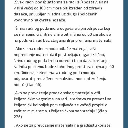
„Svaki radni pod (platforma za rad i sl.) postavljen na
visini većoj od 100 cm mora biti izrađen od zdravih
dasaka, priljubljenih jedna uz drugu i položenih
vodoravno na čvrste nosače.
Širina radnog poda mora odgovarati prirodi posla koji
se na njemu vrši, ili ne smije biti manja od 60 cm ako se
na podu vrši rad bez slaganja ili pripremanja materijala.
Ako se na radnom podu odlaže materijal, vrši
pripremanje materijala il postavljaju nogari i slično,
širinu radnog poda treba odrediti tako da za kretanje
radnika po njemu bude slobodnog prostora najmanje 60
cm. Dimenzije elemenata radnog poda moraju
odgovarati predviđenom maksimalnom opterećenju
poda.“ (član 66).
„Ako se prevoženje građevinskog materijala vrši
željezničkim vagonima, na rad i sredstva za prevoz i na
željeznički kolosijek primjenjivaće se važeći propisi o
zaštitnim mjerama u željezničkom saobraćaju.“ (član
226).
„ Ako se za prevoženje materijala na gradilištu koriste