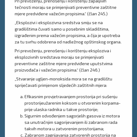
Pri prevoženju, prenošenju i korištenju zapaljivih
tečnosti moraju se primjenjivati preventivne zaštitne
mjere predviđene važećim propisima.“ (član 245.)
„Eksplozivi i eksplozivna sredstva smiju se na
gradilištima čuvati samo u posebnim skladištima,
izgrađenim prema važećim propisima, a čija je upotreba
za tu svrhu odobrena od nadležnog opštinskog organa.
Pri prevoženju, prenošenju i korištenju eksploziva i
eksplozivnih sredstava moraju se primjenjivati
preventivne zaštitne mjere predviđene uputstvima
proizvođača i važećim propisima.“ (član 246.)
„Stvaranje ugljen-monoksida mora se na gradilištu
spriječavati primjenom sljedećih zaštitnih mjera:
Efikasnim provjetravanjem prostorija pri sušenju
prostorijeužarenim koksom u otvorenim korpama-
prije ulaska radnika u takve prostorije;
Sigurnim odvođenjem sagorjelih gasova iz motora
sa unutračnjim sagorijevanjem ili zabranom rada
takvih motora u zatvorenim prostorijama;
Zabranom zagrijavanja zatvorenih prostorija na