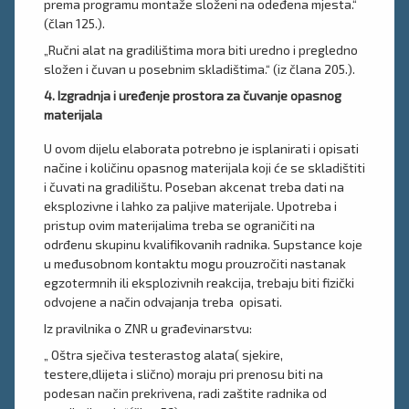
prema programu montaže složeni na odeđena mjesta.“
(član 125.).
„Ručni alat na gradilištima mora biti uredno i pregledno
složen i čuvan u posebnim skladištima.“ (iz člana 205.).
4. Izgradnja i uređenje prostora za čuvanje opasnog
materijala
U ovom dijelu elaborata potrebno je isplanirati i opisati
načine i količinu opasnog materijala koji će se skladištiti
i čuvati na gradilištu. Poseban akcenat treba dati na
eksplozivne i lahko za paljive materijale. Upotreba i
pristup ovim materijalima treba se ograničiti na
odrđenu skupinu kvalifikovanih radnika. Supstance koje
u međusobnom kontaktu mogu prouzročiti nastanak
egzotermnih ili eksplozivnih reakcija, trebaju biti fizički
odvojene a način odvajanja treba opisati.
Iz pravilnika o ZNR u građevinarstvu:
„ Oštra sječiva testerastog alata( sjekire,
testere,dlijeta i slično) moraju pri prenosu biti na
podesan način prekrivena, radi zaštite radnika od