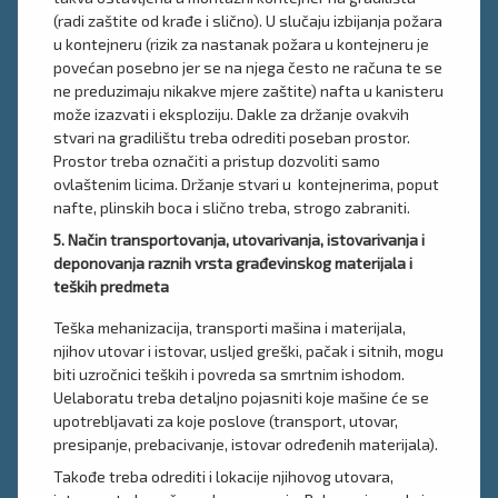
(radi zaštite od krađe i slično). U slučaju izbijanja požara
u kontejneru (rizik za nastanak požara u kontejneru je
povećan posebno jer se na njega često ne računa te se
ne preduzimaju nikakve mjere zaštite) nafta u kanisteru
može izazvati i eksploziju. Dakle za držanje ovakvih
stvari na gradilištu treba odrediti poseban prostor.
Prostor treba označiti a pristup dozvoliti samo
ovlaštenim licima. Držanje stvari u kontejnerima, poput
nafte, plinskih boca i slično treba, strogo zabraniti.
5. Način transportovanja, utovarivanja, istovarivanja i
deponovanja raznih vrsta građevinskog materijala i
teških predmeta
Teška mehanizacija, transporti mašina i materijala,
njihov utovar i istovar, usljed greški, pačak i sitnih, mogu
biti uzročnici teških i povreda sa smrtnim ishodom.
Uelaboratu treba detaljno pojasniti koje mašine će se
upotrebljavati za koje poslove (transport, utovar,
presipanje, prebacivanje, istovar određenih materijala).
Takođe treba odrediti i lokacije njihovog utovara,