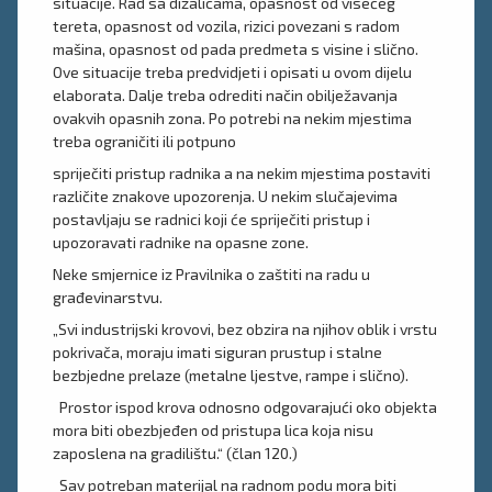
situacije. Rad sa dizalicama, opasnost od visećeg
tereta, opasnost od vozila, rizici povezani s radom
mašina, opasnost od pada predmeta s visine i slično.
Ove situacije treba predvidjeti i opisati u ovom dijelu
elaborata. Dalje treba odrediti način obilježavanja
ovakvih opasnih zona. Po potrebi na nekim mjestima
treba ograničiti ili potpuno
spriječiti pristup radnika a na nekim mjestima postaviti
različite znakove upozorenja. U nekim slučajevima
postavljaju se radnici koji će spriječiti pristup i
upozoravati radnike na opasne zone.
Neke smjernice iz Pravilnika o zaštiti na radu u
građevinarstvu.
„Svi industrijski krovovi, bez obzira na njihov oblik i vrstu
pokrivača, moraju imati siguran prustup i stalne
bezbjedne prelaze (metalne ljestve, rampe i slično).
Prostor ispod krova odnosno odgovarajući oko objekta
mora biti obezbjeđen od pristupa lica koja nisu
zaposlena na gradilištu.“ (član 120.)
Sav potreban materijal na radnom podu mora biti