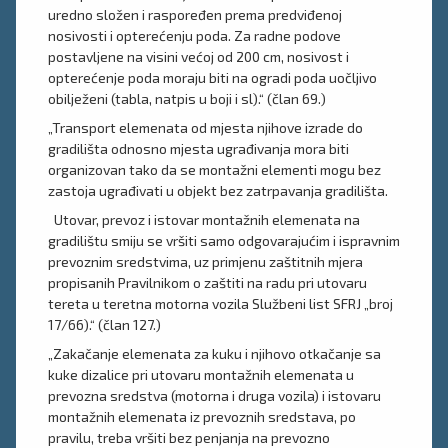
uredno složen i raspoređen prema predviđenoj
nosivosti i opterećenju poda. Za radne podove
postavljene na visini većoj od 200 cm, nosivost i
opterećenje poda moraju biti na ogradi poda uočljivo
obilježeni (tabla, natpis u boji i sl).“ (član 69.)
„Transport elemenata od mjesta njihove izrade do
gradilišta odnosno mjesta ugrađivanja mora biti
organizovan tako da se montažni elementi mogu bez
zastoja ugrađivati u objekt bez zatrpavanja gradilišta.
Utovar, prevoz i istovar montažnih elemenata na
gradilištu smiju se vršiti samo odgovarajućim i ispravnim
prevoznim sredstvima, uz primjenu zaštitnih mjera
propisanih Pravilnikom o zaštiti na radu pri utovaru
tereta u teretna motorna vozila Službeni list SFRJ „broj
17/66).“ (član 127.)
„Zakačanje elemenata za kuku i njihovo otkačanje sa
kuke dizalice pri utovaru montažnih elemenata u
prevozna sredstva (motorna i druga vozila) i istovaru
montažnih elemenata iz prevoznih sredstava, po
pravilu, treba vršiti bez penjanja na prevozno