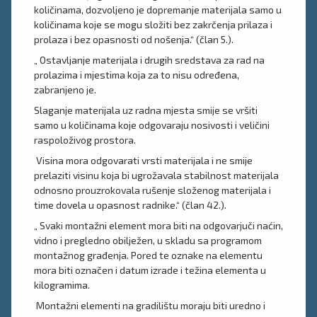
količinama, dozvoljeno je dopremanje materijala samo u
količinama koje se mogu složiti bez zakrčenja prilaza i
prolaza i bez opasnosti od nošenja.“ (član 5.).
„ Ostavljanje materijala i drugih sredstava za rad na
prolazima i mjestima koja za to nisu određena,
zabranjeno je.
Slaganje materijala uz radna mjesta smije se vršiti
samo u količinama koje odgovaraju nosivosti i veličini
raspoloživog prostora.
Visina mora odgovarati vrsti materijala i ne smije
prelaziti visinu koja bi ugrožavala stabilnost materijala
odnosno prouzrokovala rušenje složenog materijala i
time dovela u opasnost radnike.“ (član 42.).
„ Svaki montažni element mora biti na odgovarjuči naćin,
vidno i pregledno obilježen, u skladu sa programom
montažnog građenja. Pored te oznake na elementu
mora biti označen i datum izrade i težina elementa u
kilogramima.
Montažni elementi na gradilištu moraju biti uredno i