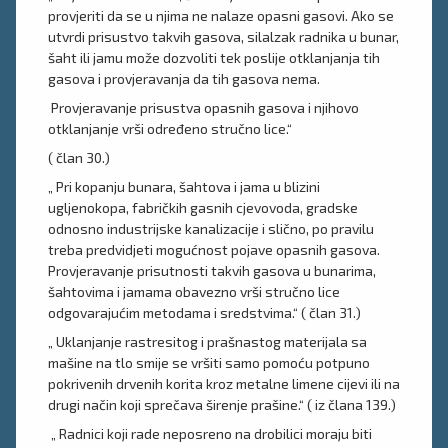
provjeriti da se u njima ne nalaze opasni gasovi. Ako se
utvrdi prisustvo takvih gasova, silalzak radnika u bunar,
šaht ili jamu može dozvoliti tek poslije otklanjanja tih
gasova i provjeravanja da tih gasova nema.
Provjeravanje prisustva opasnih gasova i njihovo
otklanjanje vrši određeno stručno lice.“
( član 30.)
„ Pri kopanju bunara, šahtova i jama u blizini
ugljenokopa, fabričkih gasnih cjevovoda, gradske
odnosno industrijske kanalizacije i slično, po pravilu
treba predvidjeti mogućnost pojave opasnih gasova.
Provjeravanje prisutnosti takvih gasova u bunarima,
šahtovima i jamama obavezno vrši stručno lice
odgovarajućim metodama i sredstvima.“ ( član 31.)
„ Uklanjanje rastresitog i prašnastog materijala sa
mašine na tlo smije se vršiti samo pomoću potpuno
pokrivenih drvenih korita kroz metalne limene cijevi ili na
drugi način koji sprečava širenje prašine.“ ( iz člana 139.)
„ Radnici koji rade neposreno na drobilici moraju biti