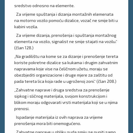
sredstvo odnosno na elemente.
Za vrijeme spuštanja i dizanja montažnih elemenata
na motorno vozilo pomoću dizalice, vozač ne smije biti u
kabini vozila.
Za vrijeme dizanja, prenošenja i spuštanja montažnog
elementa na vozilo, signalist ne smije stajati na vozilu.“
(član 128.)
„Na gradilištu na kome se za dizanje i prenošenje tereta
koriste pokretne dizalice sa kukama i drugim zahvatnim
napravama koje vise na čeličnom užetu, moraju se
obezbjediti organizacione i druge mjere za zaštitu od
pada tereta lica koja rade u ugroženoj zoni.“ (član 208.)
„Zahvatne naprave i druga sredstva za prenošenje
sipkog i sličnog materijala, svojom konstrukcijom i
blikom moraju odgovarati vrsti materijala koji se u njima
prenosi.
Ispadanje materijala iz ovih naprava za vrijeme
prenošenja mora biti onemogućeno.
Zahvatne naprave u obliku suda smiju se puniti samo