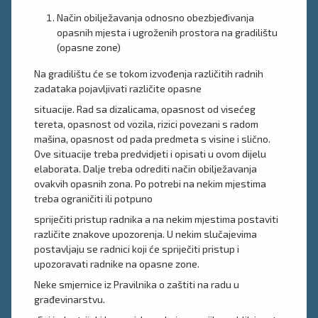
Način obilježavanja odnosno obezbjeđivanja
opasnih mjesta i ugroženih prostora na gradilištu
(opasne zone)
Na gradilištu će se tokom izvođenja različitih radnih
zadataka pojavljivati različite opasne
situacije. Rad sa dizalicama, opasnost od visećeg
tereta, opasnost od vozila, rizici povezani s radom
mašina, opasnost od pada predmeta s visine i slično.
Ove situacije treba predvidjeti i opisati u ovom dijelu
elaborata. Dalje treba odrediti način obilježavanja
ovakvih opasnih zona. Po potrebi na nekim mjestima
treba ograničiti ili potpuno
spriječiti pristup radnika a na nekim mjestima postaviti
različite znakove upozorenja. U nekim slučajevima
postavljaju se radnici koji će spriječiti pristup i
upozoravati radnike na opasne zone.
Neke smjernice iz Pravilnika o zaštiti na radu u
građevinarstvu.