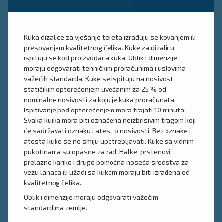
Kuka dizalice za vješanje tereta izrađuju se kovanjem ili
presovanjem kvalitetnog čelika. Kuke za dizalicu
ispituju se kod proizvođača kuka. Oblik i dimenzije
moraju odgovarati tehničkim proračunima i uslovima
važećih standarda. Kuke se ispituju na nosivost
statičikim opterećenjem uvećanim za 25 % od
nominalne nosivosti za koju je kuka proračunata.
Ispitivanje pod opterećenjem mora trajati 10 minuta.
Svaka kuika mora biti označena neizbrisivim tragom koji
će sadržavati oznaku i atest o nosivosti. Bez oznake i
atesta kuke se ne smiju upotrebljavati. Kuke sa vidnim
pukotinama su opasne za rad. Halke, prstenovi,
prelazne karike i drugo pomoćna noseća sredstva za
vezu lanaca ili užadi sa kukom moraju biti izrađena od
kvalitetnog čelika.
Oblik i dimenzije moraju odgovarati važećim
standardima zemlje.