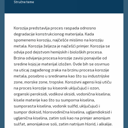
Kategorije:
Stručne teme
Korozija predstavlja proces raspada odnosno
degradacije konstrukcionog materijala. Kada
spomenemo koroziju, najčešće mislimo na koroziju
metala. Korozija željeza je najčešći primjer. Korozija se
odvija pod dejstvom hemijskih i bioloških procesa.
Brzina odvijanja procesa korozije zavisi ponajviše od
sredine kojoj je materijal izložen. Ovde bih se osvrnuo
na uticaj zagađenog zraka na brzinu procesa korozije
metala, posebno u sredinama kao što su industrijske
zone, morske zone, tropske. Korozivni agensi koji utiču
na proces korozije su kiseonik uključujući i ozon,
organski peroksidi, vodikovi oksidi, vodonična kiselina;
kisele materije kao što su sumporna kiselina,
sumporasta kiselina, vodonik sulfid, uključujući i
sumpor dioksid, hlorovodinična kiselina, ugljendioksid i
ugljenična kiselina, zatim soli kao na primjer amonijum
sulfat, amonijakove soli, zatim natrijum hlorid, i alkalije.