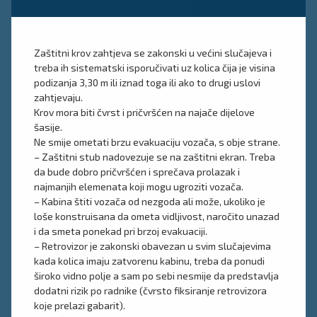
Zaštitni krov zahtjeva se zakonski u većini slučajeva i
treba ih sistematski isporučivati uz kolica čija je visina
podizanja 3,30 m ili iznad toga ili ako to drugi uslovi
zahtjevaju.
Krov mora biti čvrst i pričvršćen na najače dijelove
šasije.
Ne smije ometati brzu evakuaciju vozača, s obje strane.
– Zaštitni stub nadovezuje se na zaštitni ekran. Treba
da bude dobro pričvršćen i sprečava prolazak i
najmanjih elemenata koji mogu ugroziti vozača.
– Kabina štiti vozača od nezgoda ali može, ukoliko je
loše konstruisana da ometa vidljivost, naročito unazad
i da smeta ponekad pri brzoj evakuaciji.
– Retrovizor je zakonski obavezan u svim slučajevima
kada kolica imaju zatvorenu kabinu, treba da ponudi
široko vidno polje a sam po sebi nesmije da predstavlja
dodatni rizik po radnike (čvrsto fiksiranje retrovizora
koje prelazi gabarit).