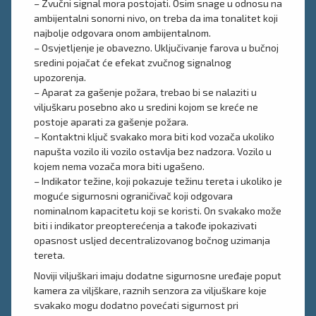
– Zvučni signal mora postojati. Osim snage u odnosu na
ambijentalni sonorni nivo, on treba da ima tonalitet koji
najbolje odgovara onom ambijentalnom.
– Osvjetljenje je obavezno. Uključivanje farova u bučnoj
sredini pojačat će efekat zvučnog signalnog
upozorenja.
– Aparat za gašenje požara, trebao bi se nalaziti u
viljuškaru posebno ako u sredini kojom se kreće ne
postoje aparati za gašenje požara.
– Kontaktni ključ svakako mora biti kod vozača ukoliko
napušta vozilo ili vozilo ostavlja bez nadzora. Vozilo u
kojem nema vozača mora biti ugašeno.
– Indikator težine, koji pokazuje težinu tereta i ukoliko je
moguće sigurnosni ograničivač koji odgovara
nominalnom kapacitetu koji se koristi. On svakako može
biti i indikator preopterećenja a takođe ipokazivati
opasnost usljed decentralizovanog bočnog uzimanja
tereta.
Noviji viljuškari imaju dodatne sigurnosne uređaje poput
kamera za viljškare, raznih senzora za viljuškare koje
svakako mogu dodatno povećati sigurnost pri