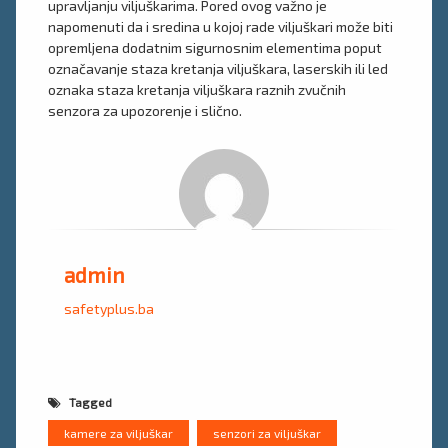
upravljanju viljuškarima. Pored ovog važno je
napomenuti da i sredina u kojoj rade viljuškari može biti
opremljena dodatnim sigurnosnim elementima poput
označavanje staza kretanja viljuškara, laserskih ili led
oznaka staza kretanja viljuškara raznih zvučnih
senzora za upozorenje i slično.
admin
safetyplus.ba
Tagged
kamere za viljuškar
senzori za viljuškar