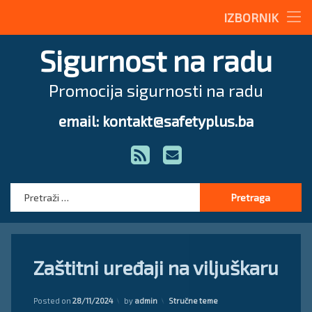
Stručne teme
IZBORNIK
Preskoči
Radne upute
Sigurnost na radu
na
sadržaj
Magazin
Promocija sigurnosti na radu
O nama
email: kontakt@safetyplus.ba
Tel:
Zakonodavstvo
RSS
E-mail
Stručna pomoć
Pretraga:
Zaštitni uređaji na viljuškaru
Kategorije:
Posted on
28/11/2024
by
admin
Stručne teme