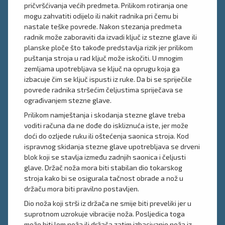
pričvršćivanja većih predmeta. Prilikom rotiranja one
mogu zahvatiti odijelo ili nakit radnika pri čemu bi
nastale teške povrede. Nakon stezanja predmeta
radnik može zaboraviti da izvadi ključ iz stezne glave ili
planske ploče što takođe predstavlja rizik jer prilikom
puštanja stroja u rad ključ može iskočiti. U mnogim
zemljama upotrebljava se ključ na oprugu koja ga
izbacuje čim se ključ ispusti iz ruke. Da bi se spriječile
povrede radnika stršećim čeljustima spriječava se
ograđivanjem stezne glave.
Prilikom namještanja i skodanja stezne glave treba
voditi računa da ne dođe do iskliznuća iste, jer može
doći do ozljede ruku ili oštećenja saonica stroja. Kod
ispravnog skidanja stezne glave upotrebljava se drveni
blok koji se stavlja između zadnjih saonica i čeljusti
glave. Držač noža mora biti stabilan dio tokarskog
stroja kako bi se osigurala tačnost obrade a nož u
držaču mora biti pravilno postavljen.
Dio noža koji strši iz držača ne smije biti preveliki jer u
suprotnom uzrokuje vibracije noža. Posljedica toga
može biti lom noža ili držača zatim izbacivanje noža iz