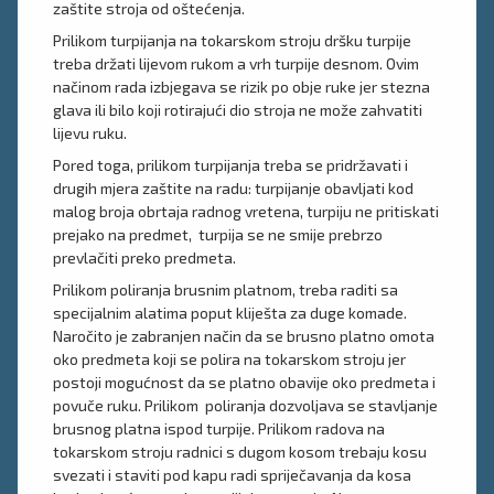
zaštite stroja od oštećenja.
Prilikom turpijanja na tokarskom stroju dršku turpije
treba držati lijevom rukom a vrh turpije desnom. Ovim
načinom rada izbjegava se rizik po obje ruke jer stezna
glava ili bilo koji rotirajući dio stroja ne može zahvatiti
lijevu ruku.
Pored toga, prilikom turpijanja treba se pridržavati i
drugih mjera zaštite na radu: turpijanje obavljati kod
malog broja obrtaja radnog vretena, turpiju ne pritiskati
prejako na predmet, turpija se ne smije prebrzo
prevlačiti preko predmeta.
Prilikom poliranja brusnim platnom, treba raditi sa
specijalnim alatima poput kliješta za duge komade.
Naročito je zabranjen način da se brusno platno omota
oko predmeta koji se polira na tokarskom stroju jer
postoji mogućnost da se platno obavije oko predmeta i
povuče ruku. Prilikom poliranja dozvoljava se stavljanje
brusnog platna ispod turpije. Prilikom radova na
tokarskom stroju radnici s dugom kosom trebaju kosu
svezati i staviti pod kapu radi spriječavanja da kosa