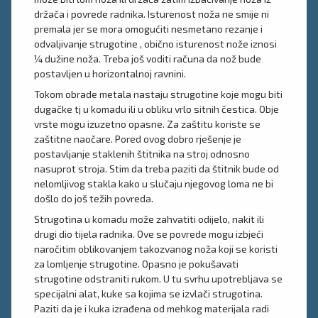
držača i povrede radnika. Isturenost noža ne smije ni
premala jer se mora omogućiti nesmetano rezanje i
odvaljivanje strugotine , obično isturenost nože iznosi
¼ dužine noža. Treba još voditi računa da nož bude
postavljen u horizontalnoj ravnini.
Tokom obrade metala nastaju strugotine koje mogu biti
dugačke tj u komadu ili u obliku vrlo sitnih čestica. Obje
vrste mogu izuzetno opasne. Za zaštitu koriste se
zaštitne naočare. Pored ovog dobro rješenje je
postavljanje staklenih štitnika na stroj odnosno
nasuprot stroja. Stim da treba paziti da štitnik bude od
nelomljivog stakla kako u slučaju njegovog loma ne bi
došlo do još težih povreda.
Strugotina u komadu može zahvatiti odijelo, nakit ili
drugi dio tijela radnika. Ove se povrede mogu izbjeći
naročitim oblikovanjem takozvanog noža koji se koristi
za lomljenje strugotine. Opasno je pokušavati
strugotine odstraniti rukom. U tu svrhu upotrebljava se
specijalni alat, kuke sa kojima se izvlači strugotina.
Paziti da je i kuka izrađena od mehkog materijala radi