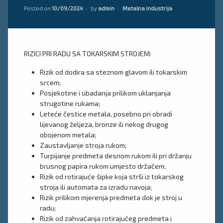
Kategorije:
Posted on
10/09/2024
by
admin
Metalna industrija
RIZICI PRI RADU SA TOKARSKIM STROJEM:
Rizik od dodira sa steznom glavom ili tokarskim
srcem;
Posjekotine i ubadanja prilikom uklanjanja
strugotine rukama;
Leteće čestice metala, posebno pri obradi
lijevanog željeza, bronze ili nekog drugog
obojenom metala;
Zaustavljanje stroja rukom;
Turpijanje predmeta desnom rukom ili pri držanju
brusnog papira rukom umjesto držačem;
Rizik od rotirajuće šipke koja strši iz tokarskog
stroja ili automata za izradu navoja;
Rizik prilikom mjerenja predmeta dok je stroj u
radu;
Rizik od zahvaćanja rotirajućeg predmeta i