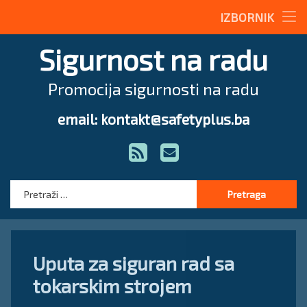
Stručne teme
IZBORNIK
Preskoči
Radne upute
Radne upute
Sigurnost na radu
na
sadržaj
Građevinarstvo
Magazin
Promocija sigurnosti na radu
Drvoprerađivačka industrija
O nama
email: kontakt@safetyplus.ba
Tel:
Hemijska industrija
Zakonodavstvo
Zakonodavstvo
RSS
E-mail
Metalna industrija
Pravilnici
Stručna pomoć
Stručna pomoć
Pretraga:
Zakoni
Način prijave povrede na radu
Uputa za siguran rad sa
tokarskim strojem