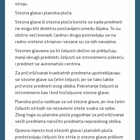
stroju.
Stezna glava i planska ploča
Stezna glava ili stezna ploča koriste se kada predmeti
ne mogu biti direktno postavljeni između šiljaka. To su
obično veći komadi. I jedna i druga postavljaju se na
radno vreteno strojeva i vezane su za njih navojima.
Steznim glavama sa tri čeljusti obično se priključuju
manji okrugli predmeti; čeljusti se istovremeno pokreću
i predmet se automatski centrira.
Za pričvršćivanje kvadratnih predmeta upotrebljavaju
se stezne glave sa četiri čeljusti, jer se tako lakše
pričvrste predmeti ovog oblika. Pokretanje čeljusti je
istovremeno kao i kod tročeljusne stezne glave.
Planska ploča razlikuje se od stezne glave, jer ima četiri
čeljusti od kojih se nezavisno steže svaka za sebe.
Zbog toga su planske ploče pogodnije za pričvršćivanje
većih predmeta naročito predmeta nepravilnog oblika.
Opasno mjesto kod steznih glava i planskih ploča
predstavljaju čeljusti što strše iz stezne glave prilikom