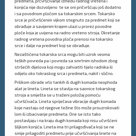
predmeta, prčvršćivanje između radnog vretena i
konjića nije dozvoljeno te se oni pričvršćuju još dodatno
i sa povodnom pločom sa tokarskim srcem. Tokarsko
srce je pričvršćenim vijkom stegnuto za predmet koji se
obrađuje a savijenim krajem ulazi u prorez povodne
ploče koja je uvijena na radno vreteno stroja. Okretanje
radnog vretena povodna ploča prenosi na tokarsko
srce i dalje na predmet koji se obrađuje.
Nezaštićena tokarska srca mogu biti uzrok veoma
teških povreda pa i povreda sa smrtnim ishodom zbog
stršećih dijelova koji mogu zahvatiti tijelo radnika ili
odijelo oko tokraskog srca i predmeta, nakit i slično.
Prilikom obrade vrlo tankih ili dugih komada neophoda
alat je lineta. Lineta se stavlja na saonice tokarskog
stroja a smješta se u traženi položaj pomoću
učvršćivača. Lineta spriječava vibracije dugih komada
koje nastaju od njegove težine što može prouzrokovati
lom ili izbacivanje predmeta. One se isto tako
postavljaju i na kraju dugih komada koji nisu učvršćeni
šiljkom konjića. Lineta ima tri prilagođivača koji se ne
smije prilagoditi predmetu prije učvršćivanja linete na