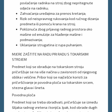
povlačenje radnika na stroj zbog nepritegnute
odjeće na radniku;
Zahvaćanja uređajima za prenos kretanja;
Rizik od neispravnog rukovanja kod ručnog dizanja
predmeta ili pomoću krana na stroj;
Pokliznuća zbog prljavog radnog prostora oko
mašine od emulzije za hlađenje mašine i
podmazivanja;
Uklanjanje strugatina iz rupa puhanjem.
MJERE ZAŠTITE NA RADU PRI RADU S TOKARSKIM
STROJEM
Predmet koji se obrađuje na tokarskom stroju
pričvršžuje se na više načina u zavisnosti od njegovog
oblika i veličine. Pribor koji se najčešće koristi za
pričvršćivanje je povodna ploča sa tokarskim srcem,
stezna glava i lineta.
Povodna ploča
Predmet koji se treba obrađivati, pričvršćuje se između
šiljaka radnog vretena i konjića. Ipak, kod obrade dugih