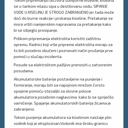
Tokom pripremanja rastvora sumporne kiseline, kiselina
se u tankom mlazu sipa u destilovanu vodu. SIPANJE
VODE U KISELINU JE STROGO ZABRANJENO jer tada može
doći do burne reakcije i prskanja kiseline. Pretakanje se
mora vršiti namjenskim napravama za pretakanje kako
bi se izbjeglo prosipanje.
Prilikom pripremanja elektrolita koristiti zaštitnu
opremu. Radnici koji vrše pripreme elektrolita moraju za
to biti posebno obučeni i poznavati način pružanja prve
pomoći u slučaju incidenta.
Posude sa elektrolitom pažljivo prenositi u zatvorenim
posudama.
Akumulatorske baterije postavljene na punjenje i
formiranje, moraju biti sa napojnom mrežom čvrsto
spojene pomoću stezaljki za olovne polove
akumulatora posebnim naglavcima kako bi se spriječilo
varničenje. Spajanje akumulatorskih baterija žicama je
zabranjeno.
Tokom punjenja akumulatora sa kiselinom nastaje plin
vodinik koji je eksplozivan.Vodonik ima široku granicu