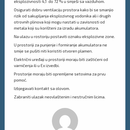
eksplozivnosti 4,1 do 72 % u smješi sa vazduhom.
Osigurati dobru ventilaciju prostora kako bi se smanjio
rizik od sakupljanja eksplozivnog vodonika ali i drugih
otrovnih plinova koji mogu nastati u zavisnosti od
metala koji su korišteni za izradu akumulatora.
Na ulazu u rostoriju postaviti oznaku eksplozivne zone.
U prostoriji za punjenje i formiranje akumulatora ne
smije se pušiti niti koristiti otvoren plamen.
Električni uređaji u prostoriji moraju biti zaštićeni od
varničenja ili u Ex izvedbi.
Prostorije moraju biti opremljene setovima za prvu
pomoć.
Izbjegavati kontakt sa olovom.
Zabraniti ulazak neovlaštenim i nestručnim licima.