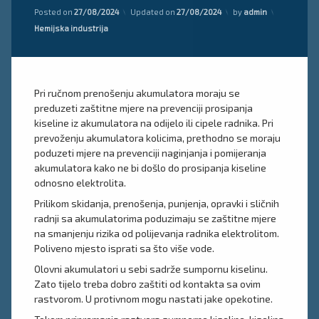
Posted on
27/08/2024
Updated on
27/08/2024
by
admin
Kategorije:
Hemijska industrija
Pri ručnom prenošenju akumulatora moraju se
preduzeti zaštitne mjere na prevenciji prosipanja
kiseline iz akumulatora na odijelo ili cipele radnika. Pri
prevoženju akumulatora kolicima, prethodno se moraju
poduzeti mjere na prevenciji naginjanja i pomijeranja
akumulatora kako ne bi došlo do prosipanja kiseline
odnosno elektrolita.
Prilikom skidanja, prenošenja, punjenja, opravki i sličnih
radnji sa akumulatorima poduzimaju se zaštitne mjere
na smanjenju rizika od polijevanja radnika elektrolitom.
Poliveno mjesto isprati sa što više vode.
Olovni akumulatori u sebi sadrže sumpornu kiselinu.
Zato tijelo treba dobro zaštiti od kontakta sa ovim
rastvorom. U protivnom mogu nastati jake opekotine.