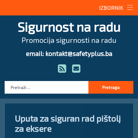
Stručne teme
IZBORNIK
Preskoči
Radne upute
Sigurnost na radu
na
sadržaj
Magazin
Promocija sigurnosti na radu
O nama
email: kontakt@safetyplus.ba
Tel:
Zakonodavstvo
RSS
E-mail
Stručna pomoć
Pretraga:
Uputa za siguran rad pištolj
za eksere