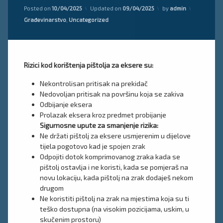
Posted on
10/04/2025
Updated on
09/04/2025
by
admin
Kategorije:
Građevinarstvo
,
Uncategorized
Rizici kod korištenja pištolja za eksere su:
Nekontrolisan pritisak na prekidač
Nedovoljan pritisak na površinu koja se zakiva
Odbijanje eksera
Prolazak eksera kroz predmet probijanje
Sigurnosne upute za smanjenje rizika:
Ne držati pištolj za eksere usmjerenim u dijelove
tijela pogotovo kad je spojen zrak
Odpojiti dotok komprimovanog zraka kada se
pištolj ostavlja i ne koristi, kada se pomjeraš na
novu lokaciju, kada pištolj na zrak dodaješ nekom
drugom
Ne koristiti pištolj na zrak na mjestima koja su ti
teško dostupna (na visokim pozicijama, uskim, u
skučenim prostoru)