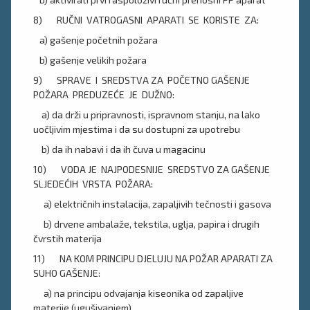
8) RUČNI VATROGASNI APARATI SE KORISTE ZA:
a) gašenje početnih požara
b) gašenje velikih požara
9) SPRAVE I SREDSTVA ZA POČETNO GAŠENJE
POŽARA PREDUZEĆE JE DUŽNO:
a) da drži u pripravnosti, ispravnom stanju, na lako
uočljivim mjestima i da su dostupni za upotrebu
b) da ih nabavi i da ih čuva u magacinu
10) VODA JE NAJPODESNIJE SREDSTVO ZA GAŠENJE
SLJEDEĆIH VRSTA POŽARA:
a) električnih instalacija, zapaljivih tečnosti i gasova
b) drvene ambalaže, tekstila, uglja, papira i drugih
čvrstih materija
11) NA KOM PRINCIPU DJELUJU NA POŽAR APARATI ZA
SUHO GAŠENJE:
a) na principu odvajanja kiseonika od zapaljive
materije (ugušivanjem)