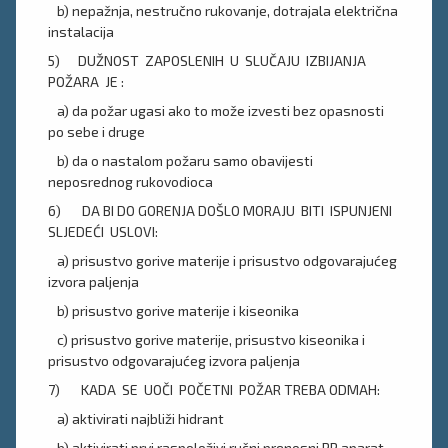
b) nepažnja, nestručno rukovanje, dotrajala električna
instalacija
5) DUŽNOST ZAPOSLENIH U SLUČAJU IZBIJANJA
POŽARA JE :
a) da požar ugasi ako to može izvesti bez opasnosti
po sebe i druge
b) da o nastalom požaru samo obavijesti
neposrednog rukovodioca
6) DA BI DO GORENJA DOŠLO MORAJU BITI ISPUNJENI
SLJEDEĆI USLOVI:
a) prisustvo gorive materije i prisustvo odgovarajućeg
izvora paljenja
b) prisustvo gorive materije i kiseonika
c) prisustvo gorive materije, prisustvo kiseonika i
prisustvo odgovarajućeg izvora paljenja
7) KADA SE UOČI POČETNI POŽAR TREBA ODMAH:
a) aktivirati najbliži hidrant
b) aktivirati prvi raspoloživi ručni prenosni PP aparat