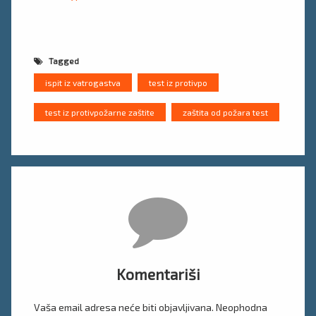
Tagged
ispit iz vatrogastva
test iz protivpo
test iz protivpožarne zaštite
zaštita od požara test
Komentari
Komentariši
Vaša email adresa neće biti objavljivana.
Neophodna