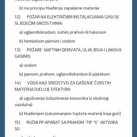
b) na principu hlađenja zapaljene materije
12) POŽAR NA ELEKTRIČNIM INSTALACIJAMA GASI SE
SLJEDEĆIM SREDSTVIMA:
a) ugljendioksidom, suhim prahom ili halonom
b) hemijskom pjenom i vodom
13) POŽARE NAFTNIH DERIVATA, ULJA, BOJA I LAKOVA
GASIMO:
a) vodom
b) pjenom, prahom, ugljendioksidom ili pijeskom
14) VODA KAO SREDSTVO ZA GAŠENJE ČVRSTIH
MATERIJA DJELUJE EFEKTOM:
a) ugušivanja (oduzimanje kiseonika iz okolnog
vazduha)
b) hlađenjem (oduzimanjem toplote materiji koja gori)
15) RUČNI PP APARAT SA PRAHOM TIP “S” AKTIVIRA
SE: