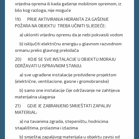
vrijedna oprema ili kada gašenje mobilnom opremom, iz
bilo kog razloga, nije moguće
19) PRIJE AKTIVIRANJA HIDRANTA ZA GAŠENJE
POŽARA NA OBJEKTU TREBA UČINITI SLJEDEĆE:
a) ukloniti vrijednu opremu da je nebi pokvasili vodom
b) isključiti električnu energiju u glavnom razvodnom
ormanu preko glavnog prekidača
20) KOJE SE SVE INSTALACIJE U OBJEKTU MORAJU
ODRŽAVATI U ISPRAVNOM STANJU:
a) sve ugrađene instalacije predviđene projektom
(električne, ventilacione, gasne i gromobranske)
b) samo one instalacije čije održavanje ne zahtijeva
materijalna ulaganja
21) GDJE JE ZABRANJENO SMIJEŠTATI ZAPALJIV
MATERIJAL:
a) na tavanima zgrada, stepeništu, hodnicima
stajalištima, prolazima i izlazima
b) smještaj zapaljivog materijala u objektu zavisi od