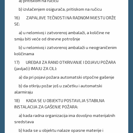
a) pritiskom na ručicu
b) izvlačenjem osigurača, pritiskom na ručicu
16) ZAPALJIVE TEČNOSTI NA RADNOM MJESTU DRŽE
SE:
a) u nelomivoj i zatvorenoj ambalaži, a količine ne
smiju biti veće od dnevne potrošnje
b) u nelomivoj i zatvorenoj ambalaži u neograničenim
količinama
17) UREĐAJI ZA RANO OTKRIVANJE I DOJAVU POŽARA
(javljači) IMAJU ZA CILJ:
a) da pri pojavi požara automatski otpočne gašenje
b) da otkriju požar još u začetku i automatski
alarmiraju
18) KADA SE U OBJEKTU POSTAVLJA STABILNA
INSTALACIJA ZA GAŠENJE POŽARA:
a) kada radna organizacija ima dovoljno materijalnih
sredstava
b) kada se u objektu nalaze opasne materije i