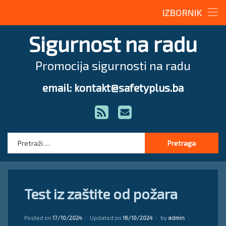
Stručne teme
IZBORNIK
Preskoči
Radne upute
Radne upute
Sigurnost na radu
na
sadržaj
Građevinarstvo
Magazin
Promocija sigurnosti na radu
Drvoprerađivačka industrija
O nama
email: kontakt@safetyplus.ba
Tel:
Hemijska industrija
Zakonodavstvo
Zakonodavstvo
RSS
E-mail
Metalna industrija
Pravilnici
Stručna pomoć
Stručna pomoć
Pretraga:
Zakoni
Način prijave povrede na radu
Test iz zaštite od požara
Posted on
17/10/2024
Updated on
16/10/2024
by
admin