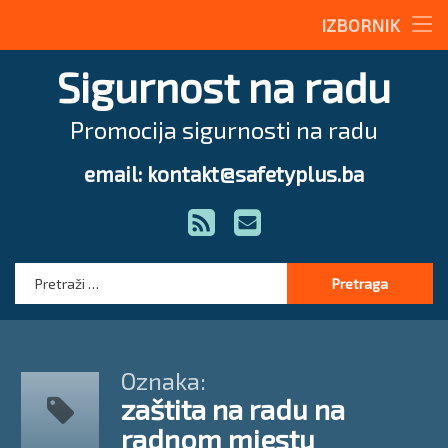
Stručne teme
IZBORNIK
Preskoči
Radne upute
Sigurnost na radu
na
sadržaj
Magazin
Promocija sigurnosti na radu
O nama
email: kontakt@safetyplus.ba
Tel:
Zakonodavstvo
RSS
E-mail
Stručna pomoć
Pretraga:
Oznaka:
zaštita na radu na
radnom mjestu