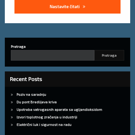
Čišćenje i održavanje radnog
Nastavite čitati
Pretraga
Pretraga
Recent Posts
Poziv na saradnju
Du pont Bredlijeva kriva
Upotreba vatrogasnih aparata sa ugljendioksidom
Izvori toplotnog zračenja u industriji
Električni luk i sigurnost na radu