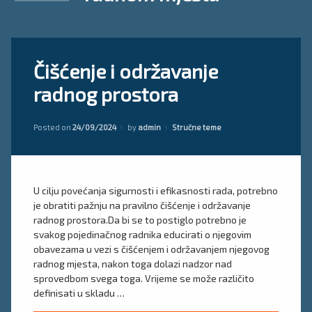
Tagged
Ostavite
Čišćenje i održavanje
higijena
komentar
on
rada
radnog prostora
Čišćenje
i
mjesto
održavanje
rada
Kategorije:
radnog
Posted on
24/09/2024
by
admin
Stručne teme
prostora
radni
prostor
U cilju povećanja sigurnosti i efikasnosti rada, potrebno
zaštita
na radu
je obratiti pažnju na pravilno čišćenje i održavanje
na
radnog prostora.Da bi se to postiglo potrebno je
radnom
svakog pojedinačnog radnika educirati o njegovim
mjestu
obavezama u vezi s čišćenjem i održavanjem njegovog
radnog mjesta, nakon toga dolazi nadzor nad
sprovedbom svega toga. Vrijeme se može različito
definisati u skladu …