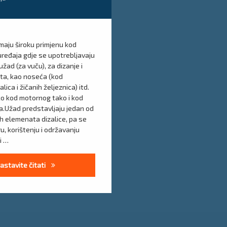
maju široku primjenu kod
uređaja gdje se upotrebljavaju
žad (za vuču), za dizanje i
eta, kao noseća (kod
lica i žičanih željeznica) itd.
ko kod motornog tako i kod
.Užad predstavljaju jedan od
ih elemenata dizalice, pa se
u, korištenju i održavanju
i …
Čelična užad i sigurnost
astavite čitati