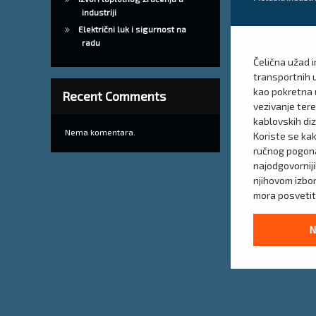
industriji
Električni luk i sigurnost na
radu
Čelična užad i
transportnih 
kao pokretna u
Recent Comments
vezivanje ter
kablovskih diza
Nema komentara.
Koriste se ka
ručnog pogona
najodgovornij
njihovom izbor
mora posvetit
N