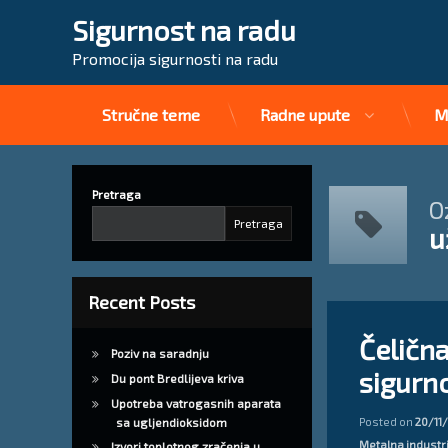
Sigurnost na radu
Promocija sigurnosti na radu
Stručne teme
Radne upute
M
Preskoči
na
sadržaj
Pretraga
O
Pretraga
u
Recent Posts
Tagged
Ostavite 
sajla za vuču
Čelična
Poziv na saradnju
sigurn
sajle za dizalice
Du pont Bredlijeva kriva
Upotreba vatrogasnih aparata
užan za kran
Posted on
20/11
sa ugljendioksidom
Kategorije:
Metalna industr
Izvori toplotnog zračenja u