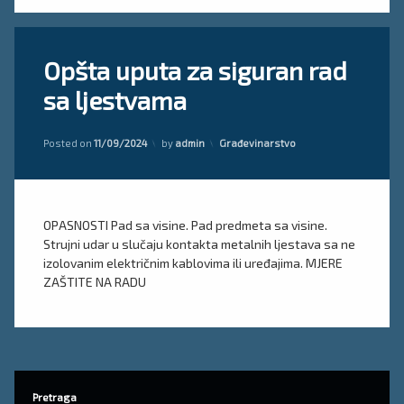
Tagged
Ostavite
Opšta uputa za siguran rad
siguran
komentar
on
rad sa
sa ljestvama
Opšta
ljestvama
uputa
za
sigurnosna
Updated on
11/09/2024
Kategorije:
siguran
Posted on
11/09/2024
by
admin
Građevinarstvo
uputa
rad
sa
uputa
ljestvama
za
rad
OPASNOSTI Pad sa visine. Pad predmeta sa visine.
Strujni udar u slučaju kontakta metalnih ljestava sa ne
uputstvo
izolovanim električnim kablovima ili uređajima. MJERE
za
ZAŠTITE NA RADU
siguran
rad
Pretraga