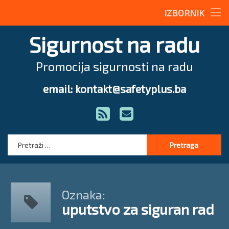
Stručne teme
IZBORNIK
Preskoči
Radne upute
Sigurnost na radu
na
sadržaj
Magazin
Promocija sigurnosti na radu
O nama
email: kontakt@safetyplus.ba
Tel:
Zakonodavstvo
RSS
E-mail
Stručna pomoć
Pretraga:
Oznaka:
uputstvo za siguran rad