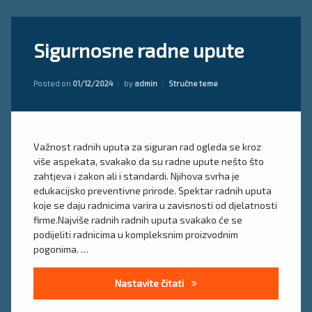
Tagged
Ostavite
Sigurnosne radne upute
radne
komentar
on
upute
Sigurnosne
radne
Kategorije:
Posted on
01/12/2024
by
admin
Stručne teme
sigurnosne
upute
upute
upute
za
Važnost radnih uputa za siguran rad ogleda se kroz
siguran
više aspekata, svakako da su radne upute nešto što
rad
zahtjeva i zakon ali i standardi. Njihova svrha je
edukacijsko preventivne prirode. Spektar radnih uputa
uputstvo
koje se daju radnicima varira u zavisnosti od djelatnosti
za
firme.Najviše radnih radnih uputa svakako će se
siguran
rad
podijeliti radnicima u kompleksnim proizvodnim
pogonima. …
Sigurnosne radne upute
Nastavite čitati