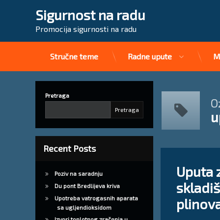
Sigurnost na radu
Promocija sigurnosti na radu
Stručne teme
Radne upute
M
Preskoči
na
sadržaj
Pretraga
O
Pretraga
u
Recent Posts
Tagged
Ostavite 
rukovanje plinovi
Uputa z
Poziv na saradnju
skladiš
tehnički plinovi
Du pont Bredlijeva kriva
Upotreba vatrogasnih aparata
plinov
upute
sa ugljendioksidom
Izvori toplotnog zračenja u