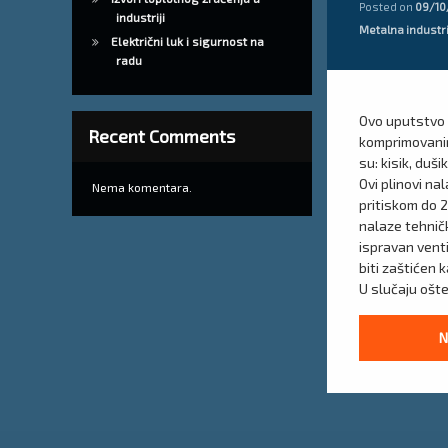
Posted on
09/10
upute za skladište
industriji
Kategorije:
Metalna industr
Električni luk i sigurnost na
zapaljivi plinovi
radu
Ovo uputstvo 
Recent Comments
komprimovanim
su: kisik, duši
Ovi plinovi n
Nema komentara.
pritiskom do 2
nalaze tehničk
ispravan venti
biti zaštićen 
U slučaju oš
N