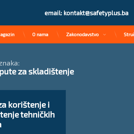
Tel:
email: kontakt@safetyplus.ba
agazin
O nama
Zakonodavstvo
Stru
znaka:
pute za skladištenje
on Uputa za korištenje i skladištenje tehničkih plinova
komentar
ma
a korištenje i
tenje tehničkih
a
Updated on
08/10/2024