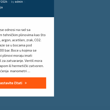
/2024
by
admin
nje
ija
se odnosi na rad sa
 tehničkim plinovima kao što
k, argon, acetilen, zrak, CO2.
alaze se u bocama pod
00 bar. Boce u kojima se
i plinovi moraju imati
l za zatvaranje. Ventil mora
kapom ili hermetički zatvoren.
tećenja manometri …
Uputa za korištenje i skladištenje tehničkih plinova
astavite čitati