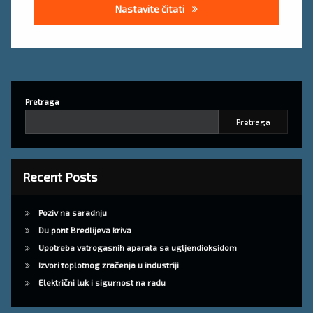
Uputa za siguran rad montaž
Nastavite čitati
Pretraga
Pretraga
Recent Posts
Poziv na saradnju
Du pont Bredlijeva kriva
Upotreba vatrogasnih aparata sa ugljendioksidom
Izvori toplotnog zračenja u industriji
Električni luk i sigurnost na radu