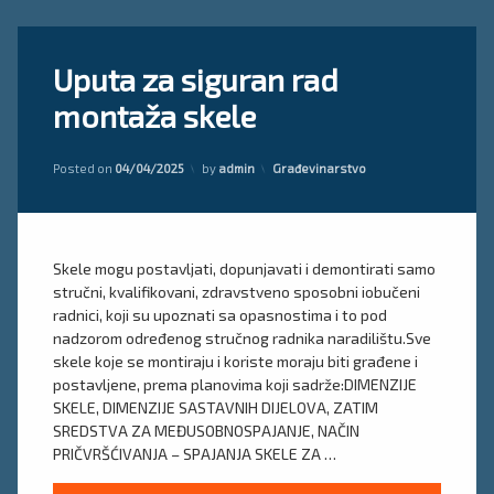
Tagged
Ostavite
Uputa za siguran rad
plan
komentar
on
skele
montaža skele
Uputa
za
proračun
siguran
skele
Updated on
10/04/2025
Kategorije:
rad
Posted on
04/04/2025
by
admin
Građevinarstvo
montaža
uputa
skele
skela
Skele mogu postavljati, dopunjavati i demontirati samo
Uputsvo
za
stručni, kvalifikovani, zdravstveno sposobni iobučeni
montažu
radnici, koji su upoznati sa opasnostima i to pod
skele
nadzorom određenog stručnog radnika naradilištu.Sve
skele koje se montiraju i koriste moraju biti građene i
postavljene, prema planovima koji sadrže:DIMENZIJE
SKELE, DIMENZIJE SASTAVNIH DIJELOVA, ZATIM
SREDSTVA ZA MEĐUSOBNOSPAJANJE, NAČIN
PRIČVRŠĆIVANJA – SPAJANJA SKELE ZA …