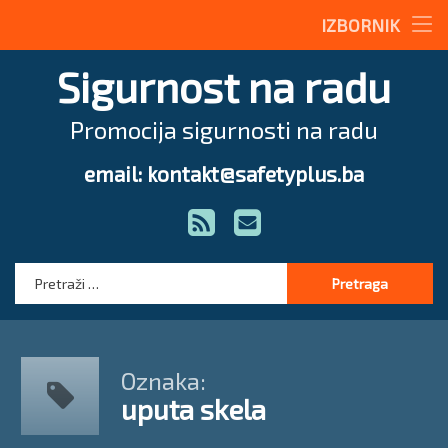
Stručne teme
IZBORNIK
Preskoči
Radne upute
Sigurnost na radu
na
sadržaj
Magazin
Promocija sigurnosti na radu
O nama
email: kontakt@safetyplus.ba
Tel:
Zakonodavstvo
RSS
E-mail
Stručna pomoć
Pretraga:
Oznaka:
uputa skela