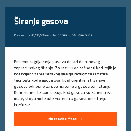
Tagged
Ostavite
Širenje gasova
širenje
komentar
on
gaosva
Širenje
Updated on
26/10/2024
gasova
Kategorije:
Posted on
26/10/2024
by
admin
Stručne teme
termodinamika
Prilikom zagrijavanja gasova dolazi do njihovog
zapreminskog širenja. Za razliku od tečnosti kod kojih je
koeficijent zapreminskog širenja različit za različite
tečnosti, kod gasova ovaj koeficijent je isti za sve
gasove odnosno za sve materije u gasovitom stanju.
Kohezione sile koje djeluju kod gasova su zanemarivo
male, stoga molekule materija u gasovitom stanju
kreću se …
Širenje gasova
Nastavite čitati