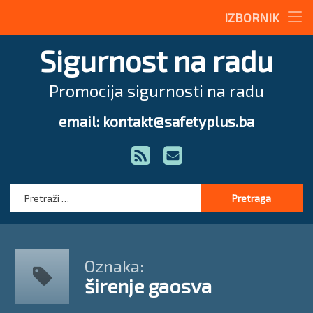
Stručne teme
IZBORNIK
Preskoči
Radne upute
Sigurnost na radu
na
sadržaj
Magazin
Promocija sigurnosti na radu
O nama
email: kontakt@safetyplus.ba
Tel:
Zakonodavstvo
RSS
E-mail
Stručna pomoć
Pretraga:
Oznaka:
širenje gaosva