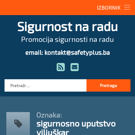
Stručne teme
IZBORNIK
Preskoči
Radne upute
Sigurnost na radu
na
sadržaj
Magazin
Promocija sigurnosti na radu
O nama
email: kontakt@safetyplus.ba
Tel:
Zakonodavstvo
RSS
E-mail
Stručna pomoć
Pretraga:
Oznaka:
sigurnosno uputstvo
viljuškar