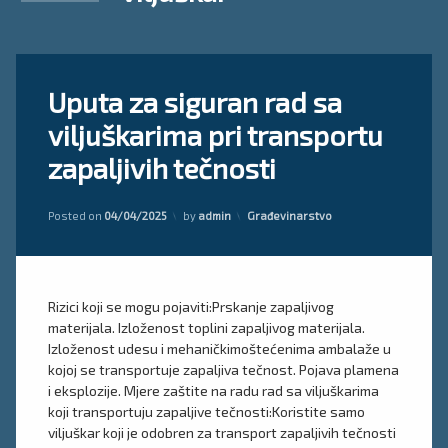
Tagged
Ostavite
Uputa za siguran rad sa
sigurnosno
komentar
on
uputstvo
viljuškarima pri transportu
Uputa
viljuškar
za
zapaljivih tečnosti
siguran
Uputa
rad
za
sa
viličar
Kategorije:
Posted on
04/04/2025
by
admin
Građevinarstvo
viljuškarima
pri
transportu
zapaljivih
tečnosti
Rizici koji se mogu pojaviti:Prskanje zapaljivog
materijala. Izloženost toplini zapaljivog materijala.
Izloženost udesu i mehaničkimoštećenima ambalaže u
kojoj se transportuje zapaljiva tečnost. Pojava plamena
i eksplozije. Mjere zaštite na radu rad sa viljuškarima
koji transportuju zapaljive tečnosti:Koristite samo
viljuškar koji je odobren za transport zapaljivih tečnosti