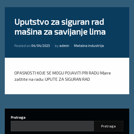
Tagged
Ostavite
Uputstvo za siguran rad
savijanje
komentar
on
lima
mašina za savijanje lima
Uputstvo
uputa
za
siguran
Updated on
04/04/2025
Kategorije:
rad
Posted on
04/04/2025
by
admin
Metalna industrija
mašina
za
savijanje
lima
OPASNOSTI KOJE SE MOGU POJAVITI PRI RADU Mjere
zaštite na radu: UPUTE ZA SIGURAN RAD
Pretraga
Pretraga