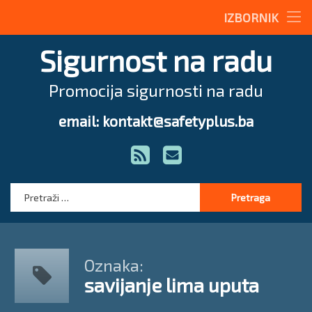
Stručne teme
IZBORNIK
Preskoči
Radne upute
Sigurnost na radu
na
sadržaj
Magazin
Promocija sigurnosti na radu
O nama
email: kontakt@safetyplus.ba
Tel:
Zakonodavstvo
RSS
E-mail
Stručna pomoć
Pretraga:
Oznaka:
savijanje lima uputa