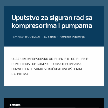
Tagged
Ostavite
Uputstvo za siguran rad sa
kompresori
komentar
on
i pumpe
kompresorima i pumpama
Uputstvo
zaštita na
za
radu
siguran
Updated on
04/04/2025
Kategorije:
rad
Posted on
04/04/2025
by
admin
Hemijska industrija
radna
sa
uputstva
kompresorima
pumpe
i
pumpama
ULAZ U KOMPRESORSKO ODJELJENJE ILI ODJELJENJE
PUMPI I PRISTUP KOMPRESORIMA ILIPUMPAMA,
DOZVOLJEN JE SAMO STRUČNIM I OVLAŠTENIM
RADNICIMA.
Pretraga