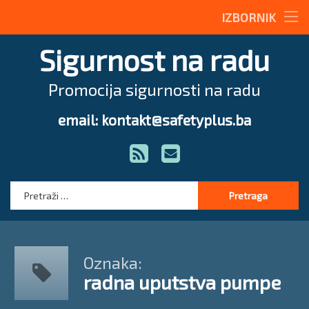
Stručne teme
IZBORNIK
Preskoči
Radne upute
Sigurnost na radu
na
sadržaj
Magazin
Promocija sigurnosti na radu
O nama
email: kontakt@safetyplus.ba
Tel:
Zakonodavstvo
RSS
E-mail
Stručna pomoć
Pretraga:
Oznaka:
radna uputstva pumpe