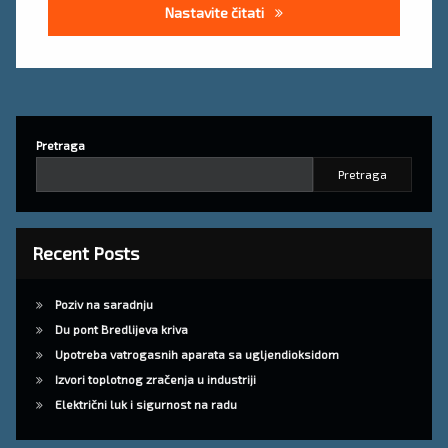
Uputa za siguran rad montaž
Nastavite čitati
Pretraga
Pretraga
Recent Posts
Poziv na saradnju
Du pont Bredlijeva kriva
Upotreba vatrogasnih aparata sa ugljendioksidom
Izvori toplotnog zračenja u industriji
Električni luk i sigurnost na radu