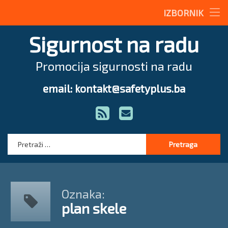
Stručne teme
IZBORNIK
Preskoči
Radne upute
Sigurnost na radu
na
sadržaj
Magazin
Promocija sigurnosti na radu
O nama
email: kontakt@safetyplus.ba
Tel:
Zakonodavstvo
RSS
E-mail
Stručna pomoć
Pretraga:
Oznaka:
plan skele