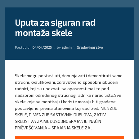
Tagged
Ostavite
Uputa za siguran rad
plan
komentar
on
skele
montaža skele
Uputa
za
proračun
siguran
skele
Updated on
10/04/2025
Kategorije:
rad
Posted on
04/04/2025
by
admin
Građevinarstvo
montaža
uputa
skele
skela
Skele mogu postavljati, dopunjavati i demontirati samo
Uputsvo
za
stručni, kvalifikovani, zdravstveno sposobni iobučeni
montažu
radnici, koji su upoznati sa opasnostima i to pod
skele
nadzorom određenog stručnog radnika naradilištu.Sve
skele koje se montiraju i koriste moraju biti građene i
postavljene, prema planovima koji sadrže:DIMENZIJE
SKELE, DIMENZIJE SASTAVNIH DIJELOVA, ZATIM
SREDSTVA ZA MEĐUSOBNOSPAJANJE, NAČIN
PRIČVRŠĆIVANJA – SPAJANJA SKELE ZA …