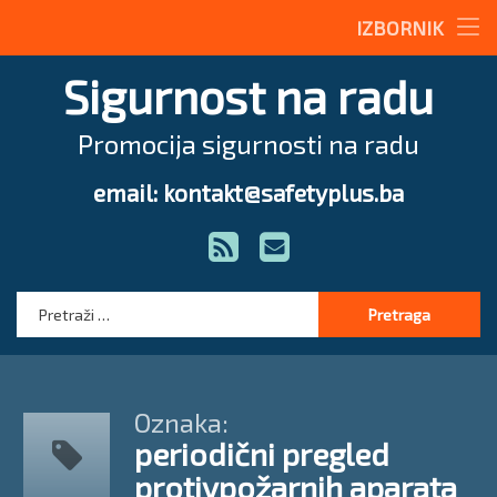
Stručne teme
IZBORNIK
Preskoči
Radne upute
Sigurnost na radu
na
sadržaj
Magazin
Promocija sigurnosti na radu
O nama
email: kontakt@safetyplus.ba
Tel:
Zakonodavstvo
RSS
E-mail
Stručna pomoć
Pretraga:
Oznaka:
periodični pregled
protivpožarnih aparata