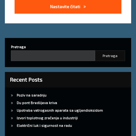
Redovni pregled vatrogasni
Nastavite čitati
Pretraga
Pretraga
Recent Posts
Poziv na saradnju
Du pont Bredlijeva kriva
Upotreba vatrogasnih aparata sa ugljendioksidom
Izvori toplotnog zračenja u industriji
Električni luk i sigurnost na radu