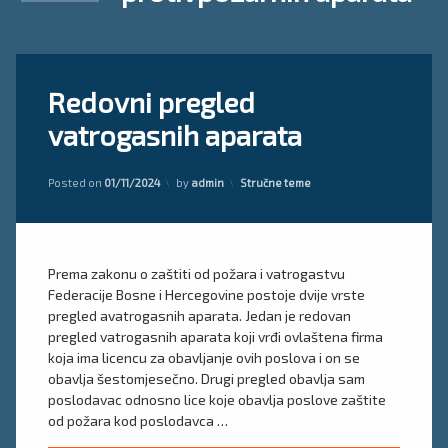
Tagged
Ostavite
Redovni pregled
periodični
komentar
on
pregled
vatrogasnih aparata
Redovni
protivpožarnih
pregled
aparata
vatrogasnih
Kategorije:
aparata
Posted on
01/11/2024
by
admin
Stručne teme
pregled
vatrogasnih
aparata
servis
Prema zakonu o zaštiti od požara i vatrogastvu
vatrogasnih
Federacije Bosne i Hercegovine postoje dvije vrste
aparata
pregled avatrogasnih aparata. Jedan je redovan
pregled vatrogasnih aparata koji vrđi ovlaštena firma
koja ima licencu za obavljanje ovih poslova i on se
obavlja šestomjesečno. Drugi pregled obavlja sam
poslodavac odnosno lice koje obavlja poslove zaštite
od požara kod poslodavca …