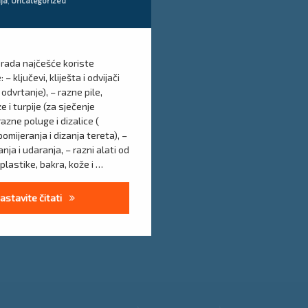
ija
,
Uncategorized
 rada najčešće koriste
 – ključevi, kliješta i odvijači
 odvrtanje), – razne pile,
e i turpije (za sječenje
razne poluge i dizalice (
pomijeranja i dizanja tereta), –
nja i udaranja, – razni alati od
plastike, bakra, kože i …
Upute za siguran rad sa bravarskim alatom
astavite čitati