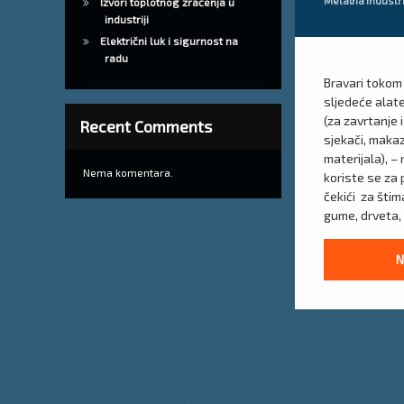
Metalna industr
Izvori toplotnog zračenja u
industriji
Električni luk i sigurnost na
radu
Bravari tokom
sljedeće alate:
(za zavrtanje i
Recent Comments
sjekači, makaz
materijala), – 
Nema komentara.
koriste se za 
čekići za štima
gume, drveta, 
N