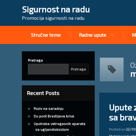
Sigurnost na radu
Promocija sigurnosti na radu
Stručne teme
Radne upute
M
Preskoči
na
sadržaj
Pretraga
O
Pretraga
m
Recent Posts
Tagged
Ostavite 
bravarski alat
Upute 
Poziv na saradnju
sa bra
mjere zaštite na r
Du pont Bredlijeva kriva
Upotreba vatrogasnih aparata
upute za siguran 
Posted on
22/09
sa ugljendioksidom
Kategorije: