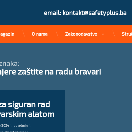
Tel:
email: kontakt@safetyplus.ba
agazin
O nama
Zakonodavstvo
Stru
znaka:
jere zaštite na radu bravari
on Upute za siguran rad sa bravarskim alatom
komentar
za siguran rad
varskim alatom
adu bravari
Updated on
22/09/2024
rad
/2024
by
admin