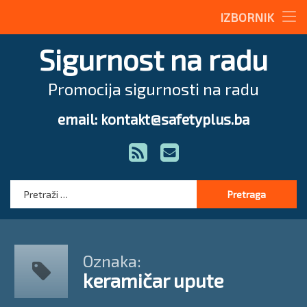
Stručne teme
IZBORNIK
Preskoči
Radne upute
Sigurnost na radu
na
sadržaj
Magazin
Promocija sigurnosti na radu
O nama
email: kontakt@safetyplus.ba
Tel:
Zakonodavstvo
RSS
E-mail
Stručna pomoć
Pretraga:
Oznaka:
keramičar upute