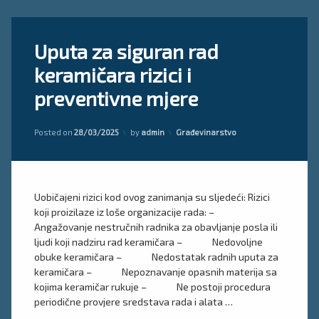
Tagged
Ostavite
Uputa za siguran rad
keramičar
komentar
on
upute
keramičara rizici i
Uputa
za
procjena
preventivne mjere
siguran
rizika
rad
keramičara
Updated on
28/03/2025
Kategorije:
Posted on
28/03/2025
by
admin
Građevinarstvo
rizici
i
preventivne
mjere
Uobičajeni rizici kod ovog zanimanja su sljedeći: Rizici
koji proizilaze iz loše organizacije rada: –
Angažovanje nestručnih radnika za obavljanje posla ili
ljudi koji nadziru rad keramičara – Nedovoljne
obuke keramičara – Nedostatak radnih uputa za
keramičara – Nepoznavanje opasnih materija sa
kojima keramičar rukuje – Ne postoji procedura
periodične provjere sredstava rada i alata …