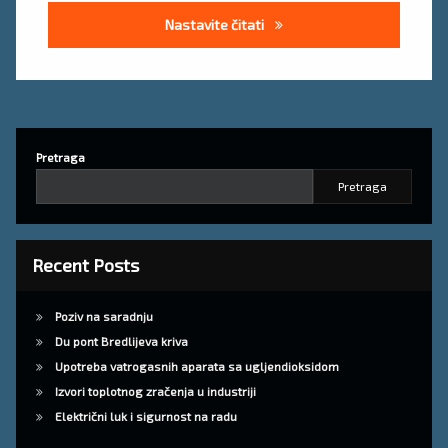
Uputa za siguran rad keramiča
Nastavite čitati
Pretraga
Pretraga
Recent Posts
Poziv na saradnju
Du pont Bredlijeva kriva
Upotreba vatrogasnih aparata sa ugljendioksidom
Izvori toplotnog zračenja u industriji
Električni luk i sigurnost na radu