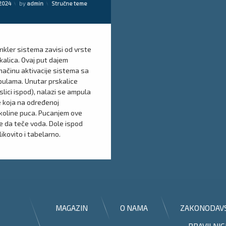
Kategorije:
/2024
by
admin
Stručne teme
inkler sistema zavisi od vrste
kalica. Ovaj put dajem
načinu aktivacije sistema sa
ulama. Unutar prskalice
slici ispod), nalazi se ampula
 koja na određenoj
koline puca. Pucanjem ove
e da teče voda. Dole ispod
ikovito i tabelarno.
MAGAZIN
O NAMA
ZAKONODAV