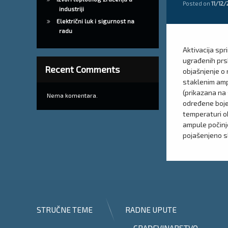
Posted on
11/12
industriji
Električni luk i sigurnost na
radu
Aktivacija spr
ugrađenih prs
Recent Comments
objašnjenje o 
staklenim amp
(prikazana na 
Nema komentara.
određene boje
temperaturi o
ampule počinj
pojašenjeno sl
STRUČNE TEME
RADNE UPUTE