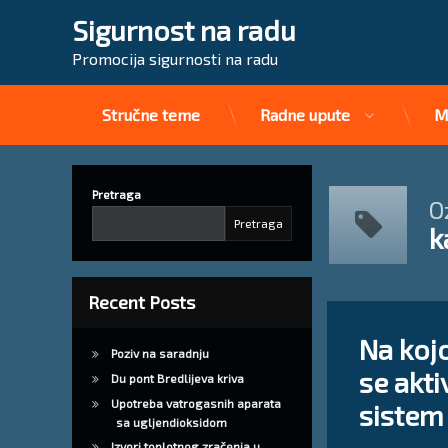
Sigurnost na radu
Promocija sigurnosti na radu
Stručne teme
Radne upute
M
Preskoči
na
sadržaj
Pretraga
O
Pretraga
k
Recent Posts
Tagged
Ostavite 
ampule sprinker 
Na koj
Poziv na saradnju
se akti
kako se aktivira sp
Du pont Bredlijeva kriva
Upotreba vatrogasnih aparata
sistem
sprinkler sistem ak
sa ugljendioksidom
Izvori toplotnog zračenja u