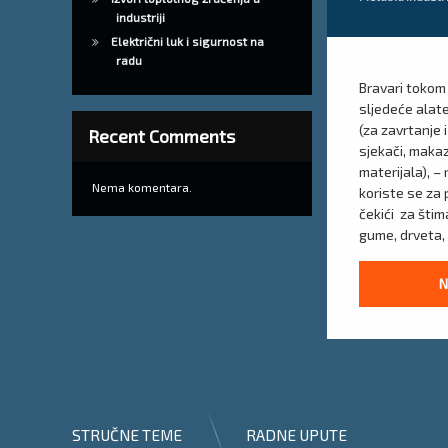
industriji
Električni luk i sigurnost na
radu
Bravari tokom
sljedeće alate:
(za zavrtanje i
Recent Comments
sjekači, makaz
materijala), – 
Nema komentara.
koriste se za 
čekići za štima
gume, drveta, 
N
STRUČNE TEME
RADNE UPUTE