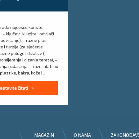
 rada najčešće koriste
 – ključevi, kliješta i odvijači
 odvrtanje), – razne pile,
e i turpije (za sječenje
razne poluge i dizalice (
pomijeranja i dizanja tereta), –
nja i udaranja, – razni alati od
plastike, bakra, kože i …
Upute za siguran rad sa bravarskim alatom
astavite čitati
MAGAZIN
O NAMA
ZAKONODAV