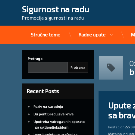
Sigurnost na radu
Promocija sigurnosti na radu
Stručne teme
Radne upute
M
Preskoči
na
sadržaj
Pretraga
O
Pretraga
b
Recent Posts
Tagged
Ostavite 
bravarski alat
Upute 
Poziv na saradnju
sa bra
mjere zaštite na r
Du pont Bredlijeva kriva
Upotreba vatrogasnih aparata
upute za siguran 
Posted on
22/09
sa ugljendioksidom
Kategorije:
Metalna industr
Izvori toplotnog zračenja u