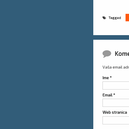
Tagged
Komentar
Kome
Vaša email adr
Ime
*
Email
*
Web stranica