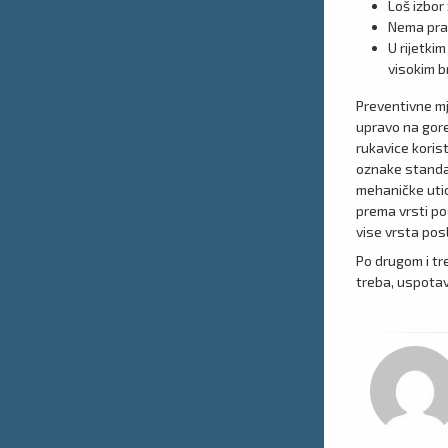
Loš izbor
Nema prak
U rijetki
visokim b
Preventivne mj
upravo na gore
rukavice koris
oznake standar
mehaničke utic
prema vrsti pos
vise vrsta pos
Po drugom i tr
treba, uspotavi