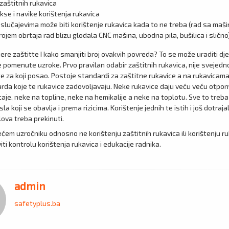
 zaštitnih rukavica
se i navike korištenja rukavica
m slučajevima može biti korištenje rukavica kada to ne treba (rad sa ma
rojem obrtaja rad blizu glodala CNC mašina, ubodna pila, bušilica i slično
ere zaštitte I kako smanjiti broj ovakvih povreda? To se može uraditi d
 pomenute uzroke. Prvo pravilan odabir zaštitnih rukavica, nije svejedn
te za koji posao. Postoje standardi za zaštitne rukavice a na rukavicam
da koje te rukavice zadovoljavaju. Neke rukavice daju veću veću otpor
aje, neke na topline, neke na hemikalije a neke na toplotu. Sve to treba 
la koji se obavlja i prema rizicima. Korištenje jednih te istih i još dotraja
lova treba prekinuti.
ećem uzročniku odnosno ne korištenju zaštitnih rukavica ili korištenju r
ti kontrolu korištenja rukavica i edukacije radnika.
admin
safetyplus.ba