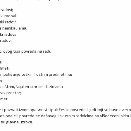
 radovi;
ki radovi;
ki radovi;
 hemikalijama;
ki radovi;
radovi.
ici ovog tipa povreda na radu:
e;
dmeti;
ipulisanje teškim I oštrim predmetima;
e;
oštrim, šiljatim ili brzim dijelovima
ak proctor;
dmeti
i i poznati izvori opasnosti, ipak česte povrede. Ljudi koji se bave ovim
sionalci I povrede se dešavaju iskusnim radnicima sa višedecenijskim i
 su glavna uzroka: