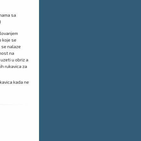
šinama sa
)
jelovanjem
o koje se
a se nalaze
nost na
uzeti u obriz a
lih rukavica za
ukavica kada ne