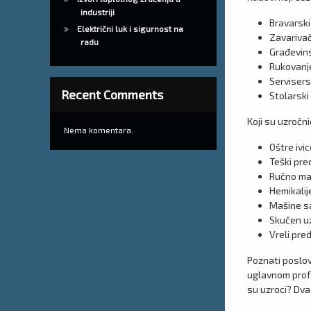
industriji
Bravarski
Električni luk i sigurnost na
Zavarivač
radu
Građevins
Rukovanje
Servisers
Recent Comments
Stolarski 
Koji su uzročn
Nema komentara.
Oštre ivic
Teški pre
Ručno man
Hemikalij
Mašine sa 
Skučen uz
Vreli pre
Poznati poslov
uglavnom profe
su uzroci? Dva