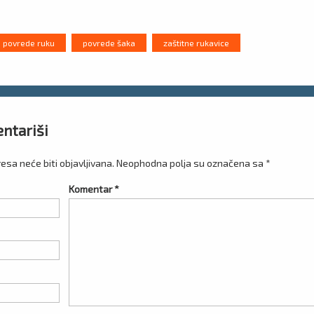
povrede ruku
povrede šaka
zaštitne rukavice
i
ntariši
esa neće biti objavljivana.
Neophodna polja su označena sa
*
Komentar
*