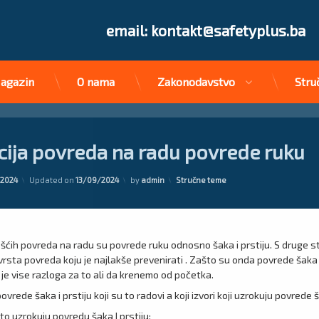
Tel:
email: kontakt@safetyplus.ba
agazin
O nama
Zakonodavstvo
Stru
cija povreda na radu povrede ruku
Kategorije:
/2024
Updated on
13/09/2024
by
admin
Stručne teme
šćih povreda na radu su povrede ruku odnosno šaka i prstiju. S druge s
vrsta povreda koju je najlakše prevenirati . Zašto su onda povrede šaka i
 je vise razloga za to ali da krenemo od početka.
vrede šaka i prstiju koji su to radovi a koji izvori koji uzrokuju povrede ša
to uzrokuju povredu šaka I prstiju: