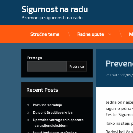
Sigurnost na radu
Promocija sigurnosti na radu
Stručne teme
Radne upute
M
Preskoči
na
sadržaj
Pretraga
Preven
Pretraga
Posted on
13/09
Recent Posts
Jedna od najče
Poziv na saradnju
sigurno jedna 
Du pont Bredlijeva kriva
česte. Sigurno
Upotreba vatrogasnih aparata
Kako nastaju po
sa ugljendioksidom
Radovi koji čes
Izvori toplotnog zračenja u