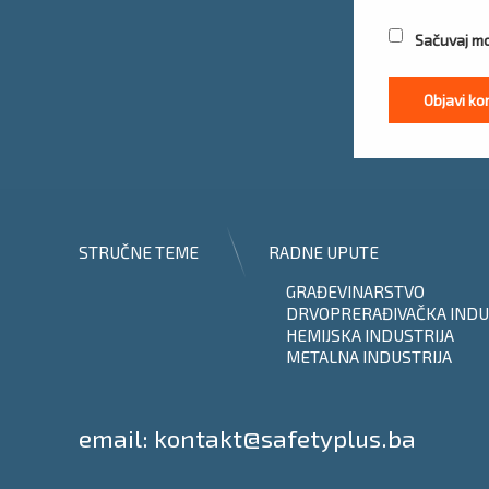
Sačuvaj mo
STRUČNE TEME
RADNE UPUTE
GRAĐEVINARSTVO
DRVOPRERAĐIVAČKA INDU
HEMIJSKA INDUSTRIJA
METALNA INDUSTRIJA
Tel:
email: kontakt@safetyplus.ba