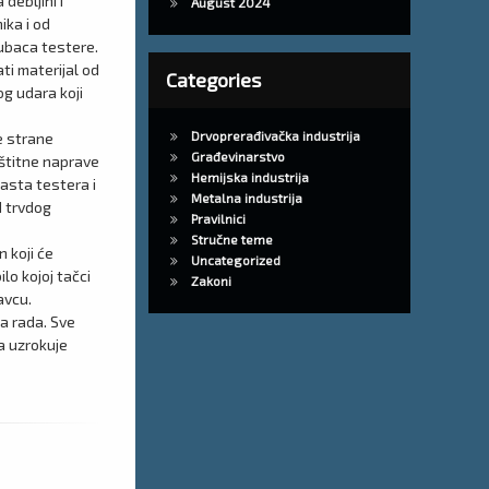
debljini i
August 2024
ika i od
zubaca testere.
ti materijal od
Categories
g udara koji
Drvoprerađivačka industrija
e strane
Građevinarstvo
aštitne naprave
Hemijska industrija
asta testera i
Metalna industrija
d trvdog
Pravilnici
Stručne teme
 koji će
Uncategorized
o kojoj tačci
Zakoni
avcu.
ka rada. Sve
a uzrokuje