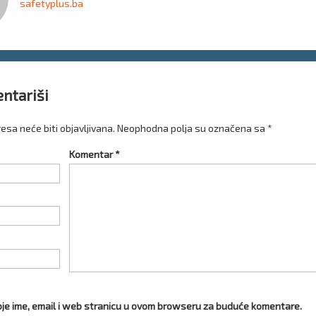
safetyplus.ba
i
ntariši
esa neće biti objavljivana.
Neophodna polja su označena sa
*
Komentar
*
je ime, email i web stranicu u ovom browseru za buduće komentare.