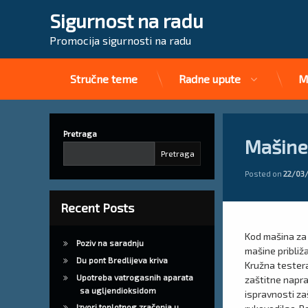
Sigurnost na radu
Promocija sigurnosti na radu
Stručne teme
Radne upute
M
Preskoči
na
sadržaj
Pretraga
Mašine 
Pretraga
Posted on
22/03
Recent Posts
Kod mašina za 
Poziv na saradnju
mašine približa
Du pont Bredlijeva kriva
Kružna tester
Upotreba vatrogasnih aparata
zaštitne napra
sa ugljendioksidom
ispravnosti za
Izvori toplotnog zračenja u