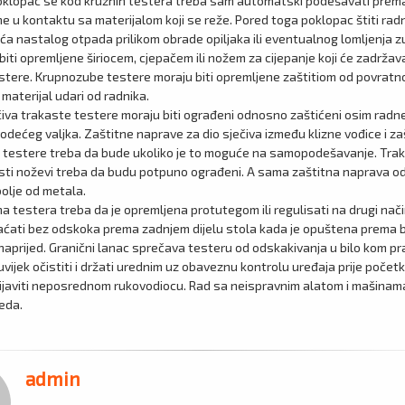
oklopac se kod kružnih testera treba sam automatski podešavati prema 
e u kontaktu sa materijalom koji se reže. Pored toga poklopac štiti radn
ća nastalog otpada prilikom obrade opiljaka ili eventualnog lomljenja 
iti opremljene širiocem, cjepačem ili nožem za cijepanje koji će zadržava
estere. Krupnozube testere moraju biti opremljene zaštitiom od povratno
a materijal udari od radnika.
ječiva trakaste testere moraju biti ograđeni odnosno zaštićeni osim radn
vodećeg valjka. Zaštitne naprave za dio sječiva između klizne vođice i z
k testere treba da bude ukoliko je to moguće na samopodešavanje. Trak
sti noževi treba da budu potpuno ograđeni. A sama zaštitna naprava o
bolje od metala.
 testera treba da je opremljena protutegom ili regulisati na drugi način
ćati bez odskoka prema zadnjem dijelu stola kada je opuštena prema bil
aprijed. Granični lanac sprečava testeru od odskakivanja u bilo kom pr
uvijek očistiti i držati urednim uz obaveznu kontrolu uređaja prije počet
ijaviti neposrednom rukovodiocu. Rad sa neispravnim alatom i mašinam
reda.
admin