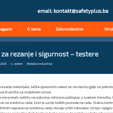
Tel:
email: kontakt@safetyplus.ba
agazin
O nama
Zakonodavstvo
Stru
za rezanje i sigurnost – testere
Kategorije:
/2025
by
admin
Metalna industrija
rezanje materijala, tačka opasnosti nalazi se na mjestu gdje se pokret
va ili ukršta sa stabilnom ivicom.
a mora imati zaštitu na zubcima, odnosno poklopac u svakom trenutku
ve na sredstvu rada, čest je uzrok teških povreda na radu. Stalnu kont
štitnih naprava na sredstvu rada, moraju vršiti rukovalac stroja i njego