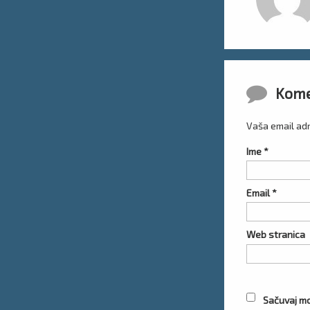
Komentar
Kome
Vaša email adr
Ime
*
Email
*
Web stranica
Sačuvaj mo