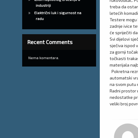
rukovodilac. P
industriji
treba da ostan
letećih komadi
Električni luk i sigurnost na
radu
Testere mogu b
zadnje ivice t
će spriječiti d
Svi dijelovi s
Recent Comments
sječiva ispod 
za gornji toča
Nema komentara.
točkasti traka
materijala naj
Pokretna rezna
automatski vra
na svom putu n
Radni prostor 
nedostatke pr
veliki broj pov