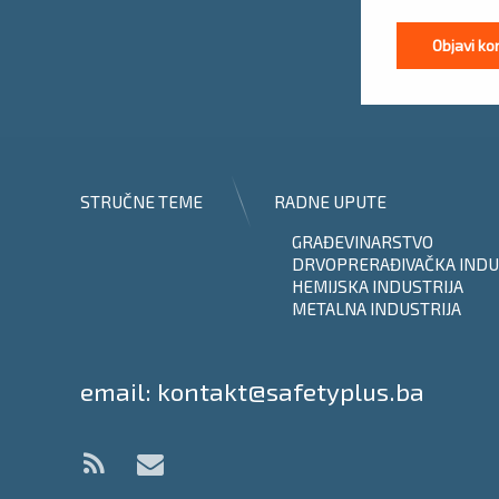
STRUČNE TEME
RADNE UPUTE
GRAĐEVINARSTVO
DRVOPRERAĐIVAČKA INDU
HEMIJSKA INDUSTRIJA
METALNA INDUSTRIJA
Tel:
email: kontakt@safetyplus.ba
RSS
E-mail